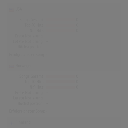
USA
Songs Gesamt
0
Top-10 Hits
0
Nr.1 Hits
0
Erste Notierung:
-
Letzte Notierung:
-
Höchstpostion:
-
Erfolgreichster Song: -
Norwegen
Songs Gesamt
0
Top-10 Hits
0
Nr.1 Hits
0
Erste Notierung:
-
Letzte Notierung:
-
Höchstpostion:
-
Erfolgreichster Song: -
Finnland