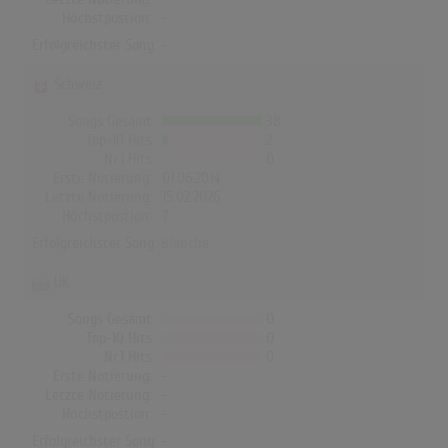
Höchstpostion:
-
Erfolgreichster Song: -
Schweiz
Songs Gesamt
38
Top-10 Hits
2
Nr.1 Hits
0
Erste Notierung:
01.06.2014
Letzte Notierung:
15.02.2026
Höchstpostion:
7
Erfolgreichster Song:
Blanche
UK
Songs Gesamt
0
Top-10 Hits
0
Nr.1 Hits
0
Erste Notierung:
-
Letzte Notierung:
-
Höchstpostion:
-
Erfolgreichster Song: -