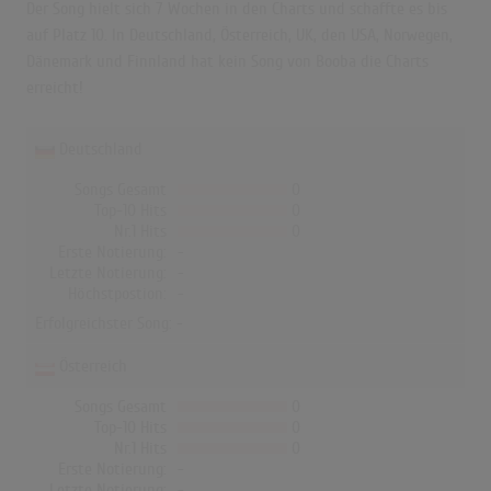
Der Song hielt sich 7 Wochen in den Charts und schaffte es bis
auf Platz 10. In Deutschland, Österreich, UK, den USA, Norwegen,
Dänemark und Finnland hat kein Song von Booba die Charts
erreicht!
Deutschland
Songs Gesamt
0
Top-10 Hits
0
Nr.1 Hits
0
Erste Notierung:
-
Letzte Notierung:
-
Höchstpostion:
-
Erfolgreichster Song: -
Österreich
Songs Gesamt
0
Top-10 Hits
0
Nr.1 Hits
0
Erste Notierung:
-
Letzte Notierung:
-