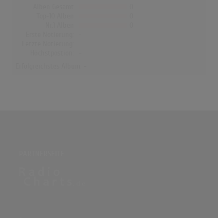
Alben Gesamt
0
Top-10 Alben
0
Nr.1 Alben
0
Erste Notierung:
-
Letzte Notierung:
-
Höchstpostion:
-
Erfolgreichstes Album: -
PARTNERSEITE