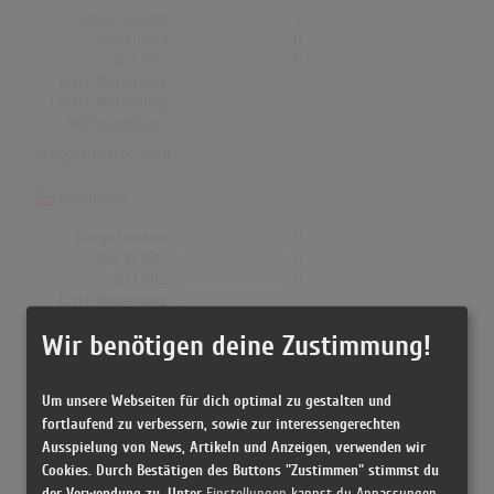
Songs Gesamt
0
Top-10 Hits
0
Nr.1 Hits
0
Erste Notierung:
-
Letzte Notierung:
-
Höchstpostion:
-
Erfolgreichster Song: -
Dänemark
Songs Gesamt
0
Top-10 Hits
0
Nr.1 Hits
0
Erste Notierung:
-
Letzte Notierung:
-
Wir benötigen deine Zustimmung!
Höchstpostion:
-
Erfolgreichster Song: -
Um unsere Webseiten für dich optimal zu gestalten und
fortlaufend zu verbessern, sowie zur interessengerechten
Ausspielung von News, Artikeln und Anzeigen, verwenden wir
Booba in den Albumcharts
Cookies. Durch Bestätigen des Buttons "Zustimmen" stimmst du
der Verwendung zu. Unter
Einstellungen
kannst du Anpassungen