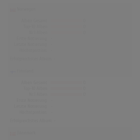
Norwegen
Alben Gesamt
0
Top-10 Alben
0
Nr.1 Alben
0
Erste Notierung:
-
Letzte Notierung:
-
Höchstpostion:
-
Erfolgreichstes Album: -
Finnland
Alben Gesamt
0
Top-10 Alben
0
Nr.1 Alben
0
Erste Notierung:
-
Letzte Notierung:
-
Höchstpostion:
-
Erfolgreichstes Album: -
Dänemark