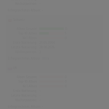
Höchstpostion:
-
Erfolgreichstes Album: -
Schweiz
Alben Gesamt
13
Top-10 Alben
5
Nr.1 Alben
0
Erste Notierung:
23.05.2004
Letzte Notierung:
28.06.2026
Höchstpostion:
2
Erfolgreichstes Album:
Ultra
UK
Alben Gesamt
0
Top-10 Alben
0
Nr.1 Alben
0
Erste Notierung:
-
Letzte Notierung:
-
Höchstpostion:
-
Erfolgreichstes Album: -