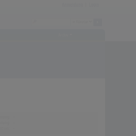
Anmeldung
|
Login
Archiv
erung:
-
erung:
-
stion:
-