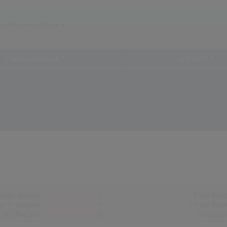
Chartauswertungen
...und mehr!
chen Gesamt
0
Erste Noti
op-10 Wochen
0
Letzte Noti
Nr.1 Wochen
0
Höchstpo