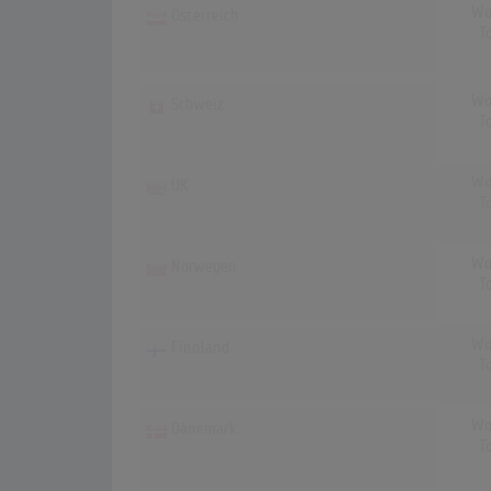
Wo
Österreich
T
Wo
Schweiz
T
Wo
UK
T
Wo
Norwegen
T
Wo
Finnland
T
Wo
Dänemark
T