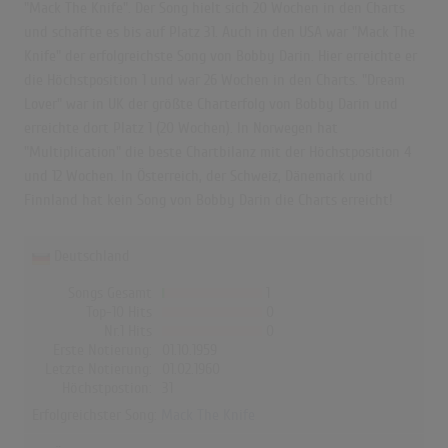
"Mack The Knife". Der Song hielt sich 20 Wochen in den Charts
und schaffte es bis auf Platz 31. Auch in den USA war "Mack The
Knife" der erfolgreichste Song von Bobby Darin. Hier erreichte er
die Höchstposition 1 und war 26 Wochen in den Charts. "Dream
Lover" war in UK der größte Charterfolg von Bobby Darin und
erreichte dort Platz 1 (20 Wochen). In Norwegen hat
"Multiplication" die beste Chartbilanz mit der Höchstposition 4
und 12 Wochen. In Österreich, der Schweiz, Dänemark und
Finnland hat kein Song von Bobby Darin die Charts erreicht!
Deutschland
Songs Gesamt
1
Top-10 Hits
0
Nr.1 Hits
0
Erste Notierung:
01.10.1959
Letzte Notierung:
01.02.1960
Höchstpostion:
31
Erfolgreichster Song:
Mack The Knife