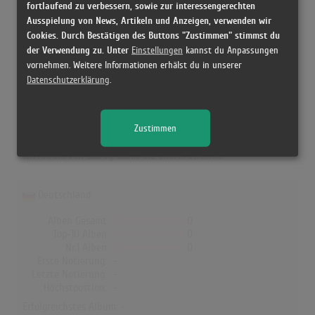
fortlaufend zu verbessern, sowie zur interessengerechten
Erfolgreichster Song: -
Ausspielung von News, Artikeln und Anzeigen, verwenden wir
Cookies. Durch Bestätigen des Buttons "Zustimmen" stimmst du
der Verwendung zu. Unter
Einstellungen
kannst du Anpassungen
Bobby Darin in den Albumcharts
vornehmen. Weitere Informationen erhälst du in unserer
Datenschutzerklärung
.
Das erfolgreichste Album von Bobby Darin in UK war "Beyond The
Sea - The Very Best Of". Das Album hielt sich 7 Wochen in den
Charts und schaffte es bis auf Platz 26. In Deutschland,
Zustimmen
Österreich, der Schweiz, Norwegen, Dänemark und Finnland hat
kein Album von Bobby Darin die Charts erreicht!
Deutschland
Alben Gesamt
0
Top-10 Alben
0
Nr.1 Alben
0
Erste Notierung:
-
Letzte Notierung:
-
Höchstpostion:
-
Erfolgreichstes Album: -