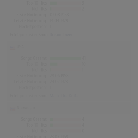
Top-10 Hits
9
Nr.1 Hits
2
Erste Notierung:
02.08.1958
Letzte Notierung:
14.04.1979
Höchstpostion:
1
Erfolgreichster Song:
Dream Lover
USA
Songs Gesamt
41
Top-10 Hits
10
Nr.1 Hits
1
Erste Notierung:
28.06.1958
Letzte Notierung:
24.02.1973
Höchstpostion:
1
Erfolgreichster Song:
Mack The Knife
Norwegen
Songs Gesamt
4
Top-10 Hits
4
Nr.1 Hits
0
Erste Notierung:
23.07.1959