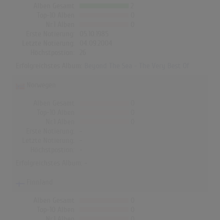
Alben Gesamt
2
Top-10 Alben
0
Nr.1 Alben
0
Erste Notierung:
05.10.1985
Letzte Notierung:
04.09.2004
Höchstpostion:
26
Erfolgreichstes Album:
Beyond The Sea - The Very Best Of
Norwegen
Alben Gesamt
0
Top-10 Alben
0
Nr.1 Alben
0
Erste Notierung:
-
Letzte Notierung:
-
Höchstpostion:
-
Erfolgreichstes Album: -
Finnland
Alben Gesamt
0
Top-10 Alben
0
Nr.1 Alben
0