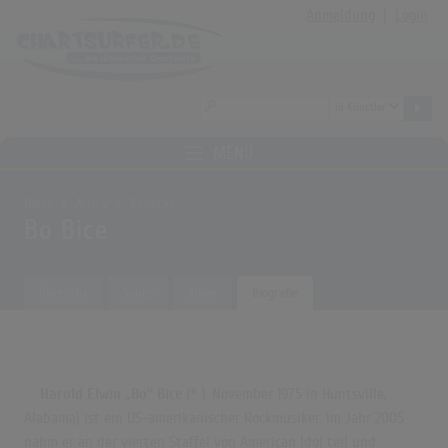
Anmeldung
|
Login
MENÜ
Home
Archiv
Künstler
Bo Bice
Übersicht
Songs
Alben
Biografie
Harold Elwin „Bo“ Bice
(* 1. November 1975 in Huntsville,
Alabama) ist ein US-amerikanischer Rockmusiker. Im Jahr 2005
nahm er an der vierten Staffel von American Idol teil und