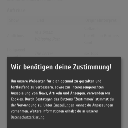
Auftritte
Show
Lied
Originalinterpret
Badlands
In a Dream
Auditions
The Allman Brothers
Whipping Post
Band
Hollywood
The Letter
Box Tops
Round 1
Hollywood
Wir benötigen deine Zustimmung!
God Bless the USA
Lee Greenwood
Round 2
Top 50
Get Ready
The Temptations
Um unsere Webseiten für dich optimal zu gestalten und
Top 24
Drift Away
Dobie Gray
fortlaufend zu verbessern, sowie zur interessengerechten
Ausspielung von News, Artikeln und Anzeigen, verwenden wir
The Allman Brothers
Top 20
Whipping Post
Cookies. Durch Bestätigen des Buttons "Zustimmen" stimmst du
Band
der Verwendung zu. Unter
Einstellungen
kannst du Anpassungen
Top 16
I’ll Be
Edwin McCain
vornehmen. Weitere Informationen erhälst du in unserer
Top 12
Spinning Wheel
Blood, Sweat & Tears
Datenschutzerklärung
.
Top 11
Time in a Bottle
Jim Croce