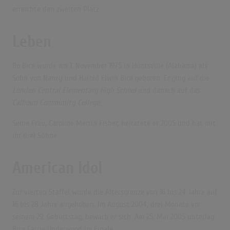
erreichte den zweiten Platz.
Leben
Bo Bice wurde am 1. November 1975 in Huntsville (Alabama) als
Sohn von Nancy und Harold Elwin Bice geboren. Er ging auf die
London Central Elementary High School
und danach auf das
Calhoun Community College
.
Seine Frau, Caroline Merrin Fisher, heiratete er 2005 und hat mit
ihr drei Söhne.
American Idol
Zur vierten Staffel wurde die Altersgrenze von 16 bis 24 Jahre auf
16 bis 28 Jahre angehoben. Im August 2004, drei Monate vor
seinem 29. Geburtstag, bewarb er sich. Am 25. Mai 2005 unterlag
Bice Carrie Underwood im Finale.