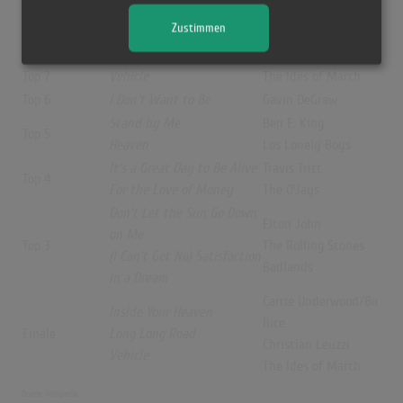
Top 10
Remedy
The Black Crowes
Zustimmen
Top 9
Corner of the Sky
Pippin
Top 8
Free Bird
Lynyrd Skynyrd
Top 7
Vehicle
The Ides of March
Top 6
I Don’t Want to Be
Gavin DeGraw
Stand by Me
Ben E. King
Top 5
Heaven
Los Lonely Boys
It’s a Great Day to Be Alive
Travis Tritt
Top 4
For the Love of Money
The O’Jays
Don’t Let the Sun Go Down
Elton John
on Me
Top 3
The Rolling Stones
(I Can’t Get No) Satisfaction
Badlands
In a Dream
Carrie Underwood/Bo
Inside Your Heaven
Bice
Finale
Long Long Road
Christian Leuzzi
Vehicle
The Ides of March
Quelle:
Wikipedia