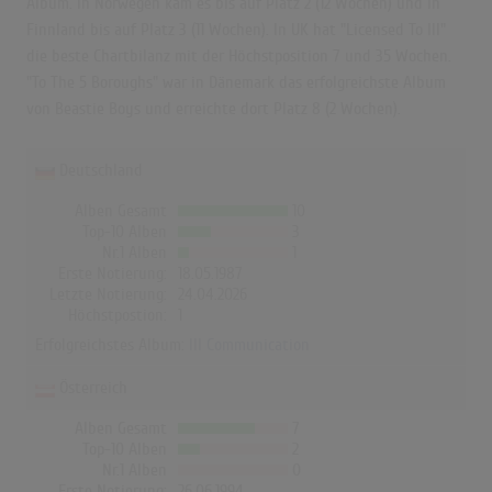
Album. In Norwegen kam es bis auf Platz 2 (12 Wochen) und in
Finnland bis auf Platz 3 (11 Wochen). In UK hat "Licensed To Ill"
die beste Chartbilanz mit der Höchstposition 7 und 35 Wochen.
"To The 5 Boroughs" war in Dänemark das erfolgreichste Album
von Beastie Boys und erreichte dort Platz 8 (2 Wochen).
Deutschland
Alben Gesamt
10
Top-10 Alben
3
Nr.1 Alben
1
Erste Notierung:
18.05.1987
Letzte Notierung:
24.04.2026
Höchstpostion:
1
Erfolgreichstes Album:
Ill Communication
Österreich
Alben Gesamt
7
Top-10 Alben
2
Nr.1 Alben
0
Erste Notierung:
26.06.1994