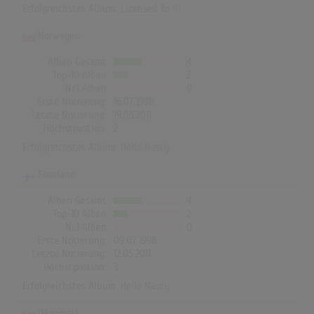
Erfolgreichstes Album:
Licensed To Ill
Norwegen
Alben Gesamt
4
Top-10 Alben
2
Nr.1 Alben
0
Erste Notierung:
16.07.1998
Letzte Notierung:
19.05.2011
Höchstpostion:
2
Erfolgreichstes Album:
Hello Nasty
Finnland
Alben Gesamt
4
Top-10 Alben
2
Nr.1 Alben
0
Erste Notierung:
09.07.1998
Letzte Notierung:
12.05.2011
Höchstpostion:
3
Erfolgreichstes Album:
Hello Nasty
Dänemark