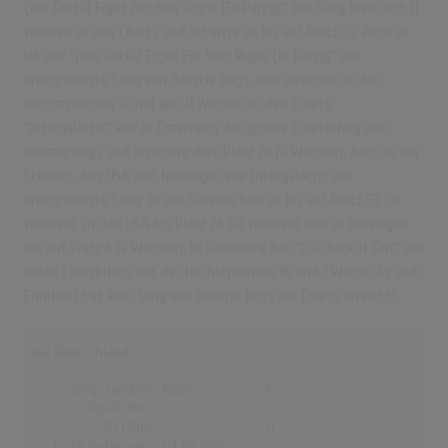
(You Gotta) Fight For Your Right (To Party)". Der Song hielt sich 11
Wochen in den Charts und schaffte es bis auf Platz 25. Auch in
UK war "(You Gotta) Fight For Your Right (To Party)" der
erfolgreichste Song von Beastie Boys. Hier erreichte er die
Höchstposition 11 und war 11 Wochen in den Charts.
"Intergalactic" war in Österreich der größte Charterfolg von
Beastie Boys und erreichte dort Platz 26 (11 Wochen). Auch in der
Schweiz, den USA und Norwegen war Intergalactic der
erfolgreichste Song. In der Schweiz kam er bis auf Platz 33 (10
Wochen), in den USA bis Platz 28 (18 Wochen) und in Norwegen
bis auf Platz 6 (9 Wochen). In Dänemark hat "Ch-check It Out" die
beste Chartbilanz mit der Höchstposition 16 und 1 Woche. In und
Finnland hat kein Song von Beastie Boys die Charts erreicht!
Deutschland
Songs Gesamt
6
Top-10 Hits
0
Nr.1 Hits
0
Erste Notierung:
04.05.1987