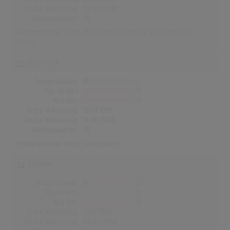
Letzte Notierung:
02.08.2004
Höchstpostion:
25
Erfolgreichster Song:
(You Gotta) Fight For Your Right (To
Party)
Österreich
Songs Gesamt
2
Top-10 Hits
0
Nr.1 Hits
0
Erste Notierung:
19.07.1998
Letzte Notierung:
13.06.2004
Höchstpostion:
26
Erfolgreichster Song:
Intergalactic
Schweiz
Songs Gesamt
2
Top-10 Hits
0
Nr.1 Hits
0
Erste Notierung:
12.07.1998
Letzte Notierung:
04.07.2004