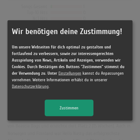
Songs Gesamt
1
Top-10 Hits
0
Nr.1 Hits
0
Erste Notierung:
11.06.2004
Wir benötigen deine Zustimmung!
Letzte Notierung:
11.06.2004
Höchstpostion:
16
Erfolgreichster Song:
Ch-check It Out
Um unsere Webseiten für dich optimal zu gestalten und
fortlaufend zu verbessern, sowie zur interessengerechten
Ausspielung von News, Artikeln und Anzeigen, verwenden wir
Cookies. Durch Bestätigen des Buttons "Zustimmen" stimmst du
Beastie Boys in den Albumcharts
der Verwendung zu. Unter
Einstellungen
kannst du Anpassungen
vornehmen. Weitere Informationen erhälst du in unserer
Das erfolgreichste Album von Beastie Boys in Deutschland war
Datenschutzerklärung
.
"Ill Communication". Das Album hielt sich 46 Wochen in den
Charts und schaffte es bis auf Platz 11. Auch in der Schweiz war
"Ill Communication" das erfolgreichste Album von Beastie Boys.
Zustimmen
Hier erreichte es die Höchstposition 12 und war 20 Wochen in den
Charts. "Hello Nasty" war in Österreich der größte Charterfolg
von Beastie Boys und erreichte dort Platz 2 (15 Wochen). Auch in
Norwegen und Finnland war Hello Nasty das erfolgreichste