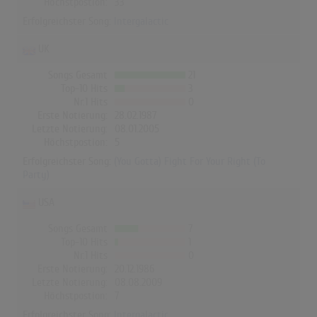
Höchstpostion:
33
Erfolgreichster Song:
Intergalactic
UK
Songs Gesamt
21
Top-10 Hits
3
Nr.1 Hits
0
Erste Notierung:
28.02.1987
Letzte Notierung:
08.01.2005
Höchstpostion:
5
Erfolgreichster Song:
(You Gotta) Fight For Your Right (To
Party)
USA
Songs Gesamt
7
Top-10 Hits
1
Nr.1 Hits
0
Erste Notierung:
20.12.1986
Letzte Notierung:
08.08.2009
Höchstpostion:
7
Erfolgreichster Song:
Intergalactic