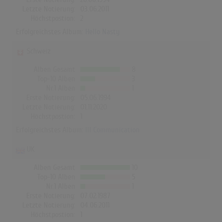
Letzte Notierung:
03.06.2011
Höchstpostion:
2
Erfolgreichstes Album:
Hello Nasty
Schweiz
Alben Gesamt
8
Top-10 Alben
3
Nr.1 Alben
1
Erste Notierung:
05.06.1994
Letzte Notierung:
01.11.2020
Höchstpostion:
1
Erfolgreichstes Album:
Ill Communication
UK
Alben Gesamt
10
Top-10 Alben
5
Nr.1 Alben
1
Erste Notierung:
07.02.1987
Letzte Notierung:
04.06.2011
Höchstpostion:
1