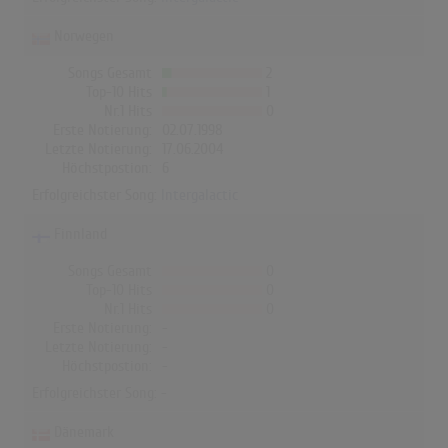
Norwegen
Songs Gesamt
2
Top-10 Hits
1
Nr.1 Hits
0
Erste Notierung:
02.07.1998
Letzte Notierung:
17.06.2004
Höchstpostion:
6
Erfolgreichster Song:
Intergalactic
Finnland
Songs Gesamt
0
Top-10 Hits
0
Nr.1 Hits
0
Erste Notierung:
-
Letzte Notierung:
-
Höchstpostion:
-
Erfolgreichster Song: -
Dänemark