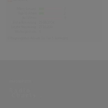
Alben Gesamt
2
Top-10 Alben
2
Nr.1 Alben
0
Erste Notierung:
25.06.2004
Letzte Notierung:
27.05.2011
Höchstpostion:
8
Erfolgreichstes Album:
To The 5 Boroughs
PARTNERSEITE