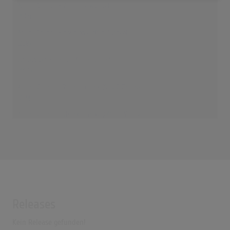
Ariana Grande - 7 rings (swt live)
(3:47)
Ariana Grande - positions (official video)
(2:58)
แปลเพลง 7 rings - Ariana Grande
(3:04)
Ariana Grande - 7 rings remix (feat 2 Chainz)
(2:59)
Ariana Grande - thank u, next (Official Video)
(5:31)
Ariana Grande - 7 rings (Lyrics)
(3:38)
Ariana Grande - 7 rings (Lyrics)
(2:58)
Ariana Grande - 7 rings (Lyrics)
Releases
(2:59)
Kein Release gefunden!
Ariana Grande - 7 rings (Lyrics)