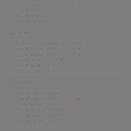
Nr.1 Wochen
0
Erste Notierung:
-
Letzte Notierung:
-
Höchstpostion:
-
Finnland
Wochen Gesamt
12
Top-10 Wochen
10
Nr.1 Wochen
4
Erste Notierung:
24.01.2019
Letzte Notierung:
11.04.2019
Höchstpostion:
1
Dänemark
Wochen Gesamt
14
Top-10 Wochen
10
Nr.1 Wochen
0
Erste Notierung:
25.01.2019
Letzte Notierung:
26.04.2019
Höchstpostion:
2