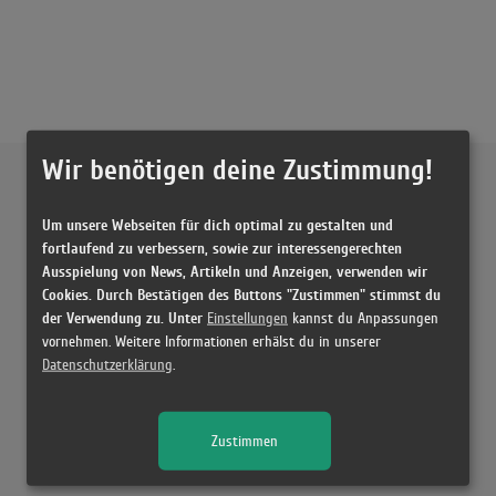
Wir benötigen deine Zustimmung!
Externe Inhalte von
YouTube
Um unsere Webseiten für dich optimal zu gestalten und
Musikvideo
fortlaufend zu verbessern, sowie zur interessengerechten
Ausspielung von News, Artikeln und Anzeigen, verwenden wir
Sie müssen die
Cookie Zustimmung ändern
, um Videos zu laden!
29 Treffer zu "7 Rings Ariana Grande"
Cookies. Durch Bestätigen des Buttons "Zustimmen" stimmst du
der Verwendung zu. Unter
Einstellungen
kannst du Anpassungen
Ariana Grande - 7 rings (Official Video)
vornehmen. Weitere Informationen erhälst du in unserer
(3:05)
Datenschutzerklärung
.
Ariana Grande - 7 rings (Official Video)
(3:05)
Zustimmen
Ariana Grande - 7 rings (Audio)
(3:00)