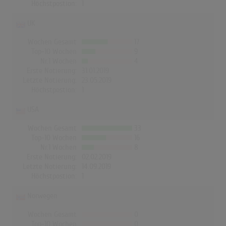
Höchstpostion:
1
UK
Wochen Gesamt
17
Top-10 Wochen
9
Nr.1 Wochen
4
Erste Notierung:
31.01.2019
Letzte Notierung:
23.05.2019
Höchstpostion:
1
USA
Wochen Gesamt
33
Top-10 Wochen
16
Nr.1 Wochen
8
Erste Notierung:
02.02.2019
Letzte Notierung:
14.09.2019
Höchstpostion:
1
Norwegen
Wochen Gesamt
0
Top-10 Wochen
0