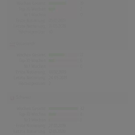
Wochen Gesamt
19
Top-10 Wochen
7
Nr.1 Wochen
0
Erste Notierung:
25.01.2019
Letzte Notierung:
31.05.2019
Höchstpostion:
©
Österreich
Wochen Gesamt
17
Top-10 Wochen
6
Nr.1 Wochen
0
Erste Notierung:
01.02.2019
Letzte Notierung:
24.05.2019
Höchstpostion:
2
Schweiz
Wochen Gesamt
32
Top-10 Wochen
8
Nr.1 Wochen
1
Erste Notierung:
27.01.2019
Letzte Notierung:
12.01.2020