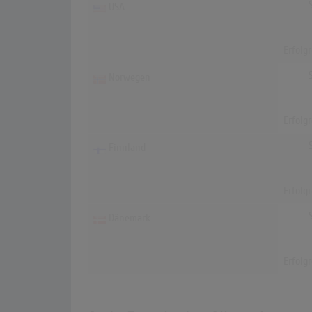
USA
Erfolg
Norwegen
Erfolg
Finnland
Erfolg
Dänemark
Erfolg