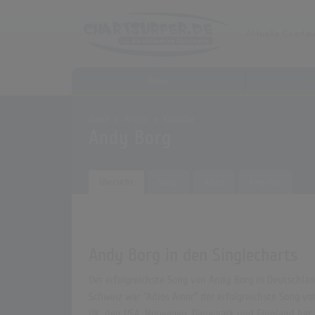
Home
Home
Archiv
Künstler
Andy Borg
Übersicht
Songs
Alben
Biografie
Andy Borg in den Singlecharts
Der erfolgreichste Song von Andy Borg in Deutschland
Schweiz war "Adios Amor" der erfolgreichste Song von
UK, den USA, Norwegen, Dänemark und Finnland hat k