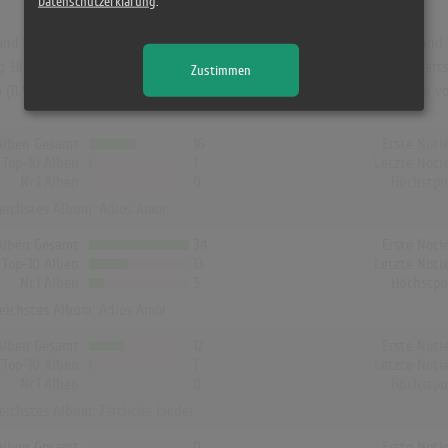
Datenschutzerklärung
.
nd war "Adios Amor". Das Album hielt sich 47 Wochen in den Charts und sc
 Hier erreichte es die Höchstposition 1 und war 44 Wochen in den Charts.
Zustimmen
5 (11 Wochen). In UK, Norwegen, Dänemark und Finnland hat kein Album vo
Alben Gesamt
16
Erste Noti
Top-10 Alben
1
Letzte Noti
Nr.1 Alben
0
Höchstpo
reichstes Album:
Adios Amor
Alben Gesamt
34
Erste Noti
Top-10 Alben
13
Letzte Noti
Nr.1 Alben
5
Höchstpo
reichstes Album:
Adios Amor
Alben Gesamt
12
Erste Noti
Top-10 Alben
1
Letzte Noti
Nr.1 Alben
0
Höchstpo
reichstes Album:
Zärtliche Lieder
Alben Gesamt
0
Erste Noti