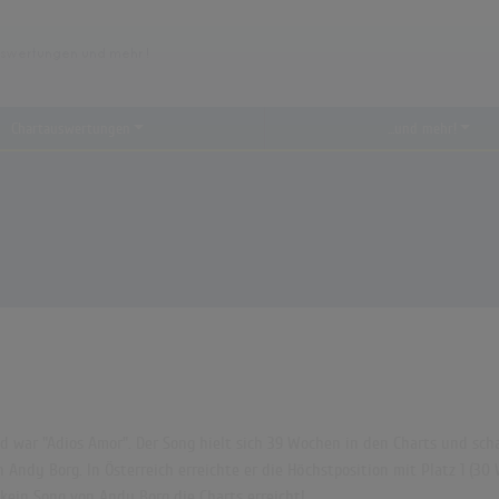
Chartauswertungen
...und mehr!
 war "Adios Amor". Der Song hielt sich 39 Wochen in den Charts und schaf
 Andy Borg. In Österreich erreichte er die Höchstposition mit Platz 1 (30
ein Song von Andy Borg die Charts erreicht!