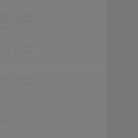
erung:
14.06.1982
erung:
01.02.1993
stion:
1
erung:
15.07.1982
erung:
01.05.1988
stion:
1
erung:
29.08.1982
erung:
10.06.1984
stion:
2
erung:
-
erung:
-
stion:
-