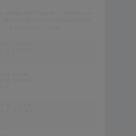
haffte es bis auf Platz 2. Auch in Österreich war
 "Zärtliche Lieder" war in der Schweiz der größte
n Andy Borg die Charts erreicht!
erung:
06.12.1982
erung:
09.06.2023
stion:
2
erung:
01.12.1982
erung:
30.01.2026
stion:
1
erung:
15.04.1984
erung:
30.07.2023
stion:
5
erung:
-