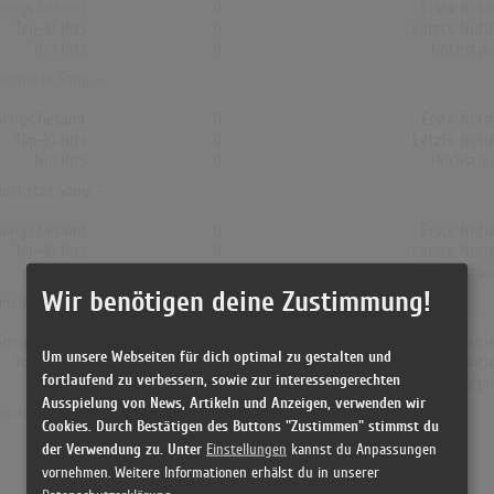
Songs Gesamt
0
Erste Noti
Top-10 Hits
0
Letzte Noti
Nr.1 Hits
0
Höchstpo
reichster Song: -
Songs Gesamt
0
Erste Noti
Top-10 Hits
0
Letzte Noti
Nr.1 Hits
0
Höchstpo
reichster Song: -
Songs Gesamt
0
Erste Noti
Top-10 Hits
0
Letzte Noti
Nr.1 Hits
0
Höchstpo
Wir benötigen deine Zustimmung!
reichster Song: -
Songs Gesamt
0
Erste Noti
Um unsere Webseiten für dich optimal zu gestalten und
Top-10 Hits
0
Letzte Noti
fortlaufend zu verbessern, sowie zur interessengerechten
Nr.1 Hits
0
Höchstpo
Ausspielung von News, Artikeln und Anzeigen, verwenden wir
reichster Song: -
Cookies. Durch Bestätigen des Buttons "Zustimmen" stimmst du
der Verwendung zu. Unter
Einstellungen
kannst du Anpassungen
vornehmen. Weitere Informationen erhälst du in unserer