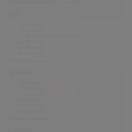
Erfolgreichstes Album:
Dance Love Pop
UK
Alben Gesamt
0
Top-10 Alben
0
Nr.1 Alben
0
Erste Notierung:
-
Letzte Notierung:
-
Höchstpostion:
-
Erfolgreichstes Album: -
Norwegen
Alben Gesamt
0
Top-10 Alben
0
Nr.1 Alben
0
Erste Notierung:
-
Letzte Notierung:
-
Höchstpostion:
-
Erfolgreichstes Album: -
Finnland