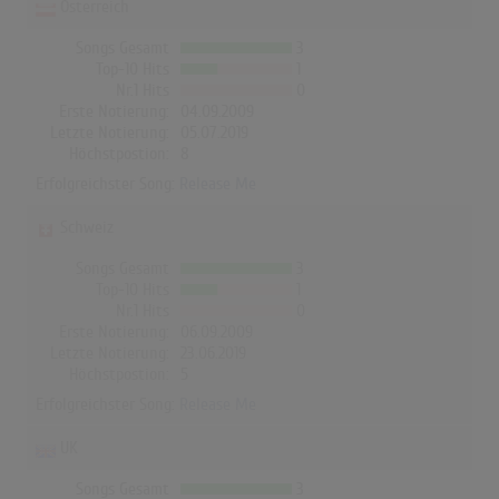
Österreich
Songs Gesamt
3
Top-10 Hits
1
Nr.1 Hits
0
Erste Notierung:
04.09.2009
Letzte Notierung:
05.07.2019
Höchstpostion:
8
Erfolgreichster Song:
Release Me
Schweiz
Songs Gesamt
3
Top-10 Hits
1
Nr.1 Hits
0
Erste Notierung:
06.09.2009
Letzte Notierung:
23.06.2019
Höchstpostion:
5
Erfolgreichster Song:
Release Me
UK
Songs Gesamt
3