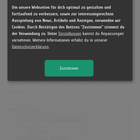
Erfolgreichster Song:
Release Me
Um unsere Webseiten für dich optimal zu gestalten und
fortlaufend zu verbessern, sowie zur interessengerechten
Ausspielung von News, Artikeln und Anzeigen, verwenden wir
Agnes in den Albumcharts
Cookies. Durch Bestätigen des Buttons "Zustimmen" stimmst du
der Verwendung zu. Unter
Einstellungen
kannst du Anpassungen
Das erfolgreichste Album von Agnes in Deutschland war "Dance
vornehmen. Weitere Informationen erhälst du in unserer
Love Pop". Das Album hielt sich 2 Wochen in den Charts und
Datenschutzerklärung
.
schaffte es bis auf Platz 69. Auch in Österreich und der Schweiz
war "Dance Love Pop" das erfolgreichste Album von Agnes. In
Zustimmen
Österreich erreichte es die Höchstposition mit Platz 70 (1 Woche)
und in der Schweiz Platz 45 (7 Wochen). In UK, Norwegen,
Dänemark und Finnland hat kein Album von Agnes die Charts
erreicht!
Deutschland
Alben Gesamt
1
Top-10 Alben
0
Nr.1 Alben
0
Erste Notierung:
16.10.2009