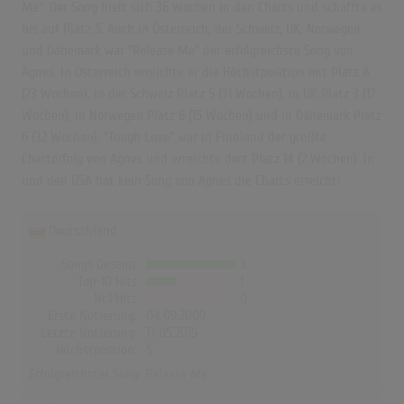
Me". Der Song hielt sich 36 Wochen in den Charts und schaffte es
bis auf Platz 5. Auch in Österreich, der Schweiz, UK, Norwegen
und Dänemark war "Release Me" der erfolgreichste Song von
Agnes. In Österreich erreichte er die Höchstposition mit Platz 8
(23 Wochen), in der Schweiz Platz 5 (31 Wochen), in UK Platz 3 (17
Wochen), in Norwegen Platz 6 (15 Wochen) und in Dänemark Platz
6 (32 Wochen). "Tough Love" war in Finnland der größte
Charterfolg von Agnes und erreichte dort Platz 14 (2 Wochen). In
und den USA hat kein Song von Agnes die Charts erreicht!
Deutschland
Songs Gesamt
3
Top-10 Hits
1
Nr.1 Hits
0
Erste Notierung:
04.09.2009
Letzte Notierung:
17.05.2019
Höchstpostion:
5
Erfolgreichster Song:
Release Me