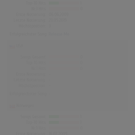
Top-10 Hits
1
Nr.1 Hits
0
Erste Notierung:
06.06.2009
Letzte Notierung:
23.05.2019
Höchstpostion:
3
Erfolgreichster Song:
Release Me
USA
Songs Gesamt
0
Top-10 Hits
0
Nr.1 Hits
0
Erste Notierung:
-
Letzte Notierung:
-
Höchstpostion:
-
Erfolgreichster Song: -
Norwegen
Songs Gesamt
1
Top-10 Hits
1
Nr.1 Hits
0
Erste Notierung:
16.07.2009