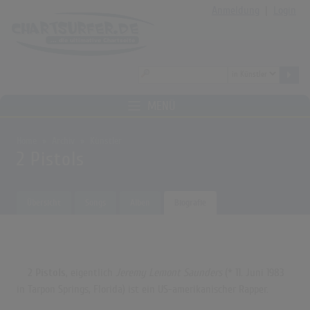
Anmeldung
|
Login
MENÜ
Home
Archiv
Künstler
2 Pistols
Übersicht
Songs
Alben
Biografie
2 Pistols
, eigentlich
Jeremy Lemont Saunders
(* 11. Juni 1983
in Tarpon Springs, Florida) ist ein US-amerikanischer Rapper.