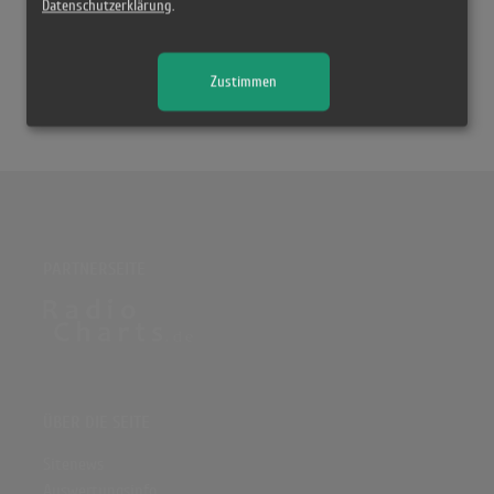
Datenschutzerklärung
.
Back Hard
, unter dem Label Stage One Music, mit Gastbeiträgen
von Jim Jones, French Montana sowie Juicy J.
Zustimmen
Quelle:
Wikipedia
PARTNERSEITE
ÜBER DIE SEITE
Sitenews
Auswertungsinfo