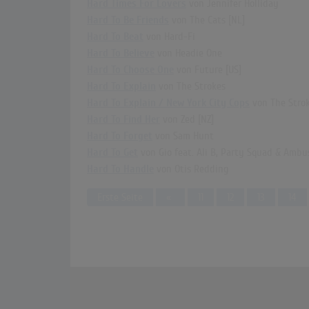
Hard Times For Lovers
von Jennifer Holliday
Hard To Be Friends
von The Cats [NL]
Hard To Beat
von Hard-Fi
Hard To Believe
von Headie One
Hard To Choose One
von Future [US]
Hard To Explain
von The Strokes
Hard To Explain / New York City Cops
von The Stro
Hard To Find Her
von Zed [NZ]
Hard To Forget
von Sam Hunt
Hard To Get
von Gio feat. Ali B, Party Squad & Ambu
Hard To Handle
von Otis Redding
Previous
Erste Seite
«
11
12
13
14