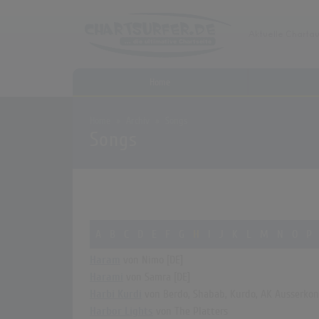
Home
Home
Archiv
Songs
Songs
A
B
C
D
E
F
G
H
I
J
K
L
M
N
O
P
Haram
von Nimo [DE]
Harami
von Samra [DE]
Harbi Kurdi
von Berdo, Shabab, Kurdo, AK Ausserkont
Harbor Lights
von The Platters