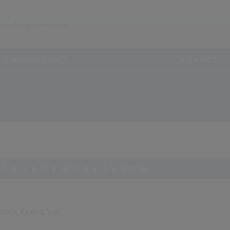
Chartauswertungen
...und mehr!
Q
R
S
T
U
V
W
X
Y
Z
0-9
Sonstige
rolle, Kardo & Volo