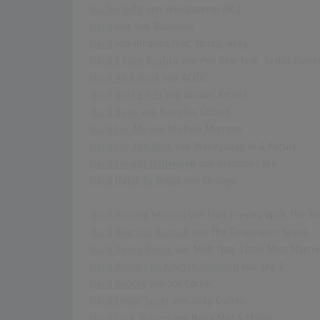
Harborlight
von Windjammer [NL]
Hard
von Tom Robinson
Hard
von Rihanna feat. Young Jeezy
Hard 2 Face Reality
von Poo Bear feat. Justin Bieber
Hard As A Rock
von AC/DC
Hard Beat EP 19
von Various Artists
Hard Days
von Brantley Gilbert
Hard For Me
von Michele Morrone
Hard For The Next
von Moneybagg Yo & Future
Hard Fought Hallelujah
von Brandon Lake
Hard Habit To Break
von Chicago
Hard Headed Woman
von Elvis Presley With The Jo
Hard Hearted Hannah
von The Temperance Seven
Hard House Music
von Melt feat. Little Miss Marcie
Hard Knock Life (Ghetto Anthem)
von Jay-Z
Hard Knocks
von Joe Cocker
Hard Lovin' Loser
von Judy Collins
Hard Luck Stories
von Nona Mez & Milow