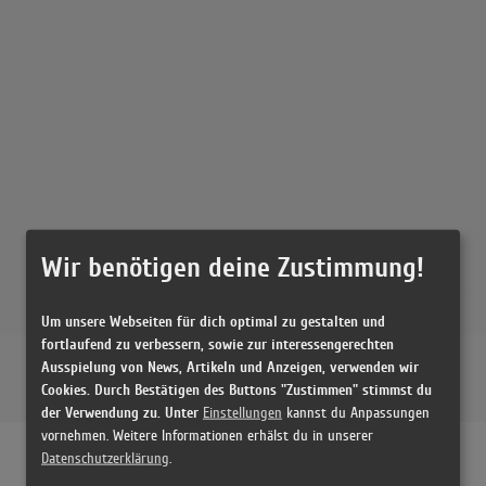
(4:33)
Viva 
(4:47)
Viva 
(4:03)
Viva 
(4:47)
Viva 
(4:03)
Wir benötigen deine Zustimmung!
Viva 
(4:03)
Um unsere Webseiten für dich optimal zu gestalten und
Viva 
fortlaufend zu verbessern, sowie zur interessengerechten
(4:47)
Ausspielung von News, Artikeln und Anzeigen, verwenden wir
ZZ TO
Cookies. Durch Bestätigen des Buttons "Zustimmen" stimmst du
(8:49)
der Verwendung zu. Unter
Einstellungen
kannst du Anpassungen
vornehmen. Weitere Informationen erhälst du in unserer
ZZ Top
Datenschutzerklärung
.
(4:55)