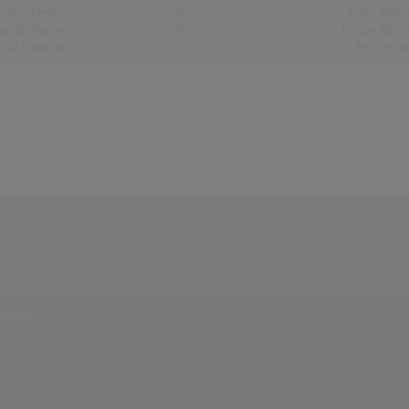
chen Gesamt
0
Erste Noti
op-10 Wochen
0
Letzte Noti
Nr.1 Wochen
0
Höchstpo
15 Tre
 laden!
ZZ Top
(4:33)
ZZ Top