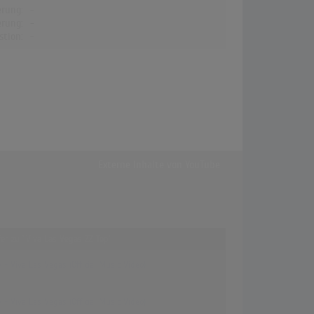
erung:
-
erung:
-
stion:
-
Externe Inhalte von
YouTube
ffer zu "Viva Las Vegas ZZ Top"
 - Viva Las Vegas (Official Music Video)
 - Viva Las Vegas (Official Music Video)