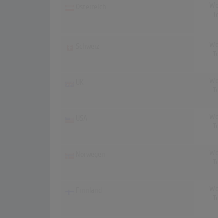
Wo
Österreich
T
Wo
Schweiz
T
Wo
UK
T
Wo
USA
T
Wo
Norwegen
T
Wo
Finnland
T