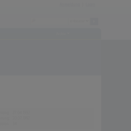
Anmeldung
|
Login
Archiv
erung:
27.04.1992
erung:
20.07.1992
stion:
34