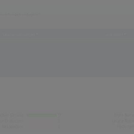
Chartauswertungen
...und mehr!
chen Gesamt
13
Erste Noti
op-10 Wochen
0
Letzte Noti
Nr.1 Wochen
0
Höchstpo