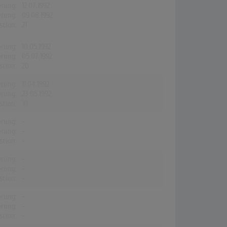
erung:
12.07.1992
erung:
09.08.1992
stion:
21
erung:
10.05.1992
erung:
05.07.1992
stion:
20
erung:
11.04.1992
erung:
23.05.1992
stion:
10
erung:
-
erung:
-
stion:
-
erung:
-
erung:
-
stion:
-
erung:
-
erung:
-
stion:
-