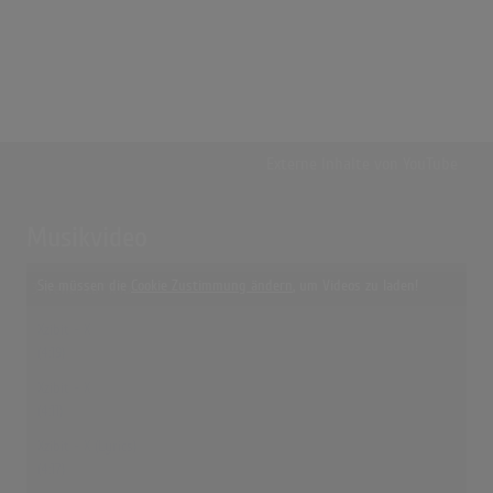
Externe Inhalte von
YouTube
Musikvideo
Sie müssen die
Cookie Zustimmung ändern
, um Videos zu laden!
3 Treffer zu "X Xzibit"
Xzibit - X
(4:19)
Xzibit - X
(4:11)
Xzibit - X (Lyrics)
(4:17)