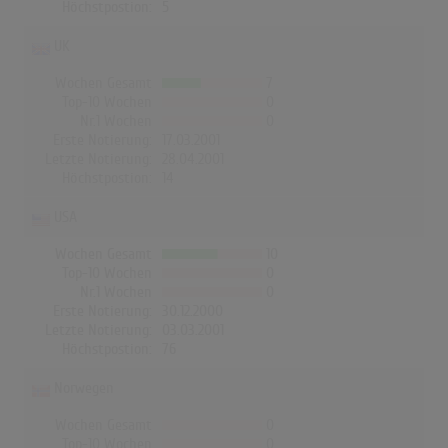
Höchstpostion:
5
UK
Wochen Gesamt
7
Top-10 Wochen
0
Nr.1 Wochen
0
Erste Notierung:
17.03.2001
Letzte Notierung:
28.04.2001
Höchstpostion:
14
USA
Wochen Gesamt
10
Top-10 Wochen
0
Nr.1 Wochen
0
Erste Notierung:
30.12.2000
Letzte Notierung:
03.03.2001
Höchstpostion:
76
Norwegen
Wochen Gesamt
0
Top-10 Wochen
0