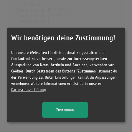
Nr.1 Wochen
2
Erste Notierung:
10.09.2020
Letzte Notierung:
23.12.2021
Höchstpostion:
1
Dänemark
Wir benötigen deine Zustimmung!
Wochen Gesamt
0
Top-10 Wochen
0
Um unsere Webseiten für dich optimal zu gestalten und
Nr.1 Wochen
0
fortlaufend zu verbessern, sowie zur interessengerechten
Erste Notierung:
-
Ausspielung von News, Artikeln und Anzeigen, verwenden wir
Letzte Notierung:
-
Cookies. Durch Bestätigen des Buttons "Zustimmen" stimmst du
Höchstpostion:
-
der Verwendung zu. Unter
Einstellungen
kannst du Anpassungen
vornehmen. Weitere Informationen erhälst du in unserer
Datenschutzerklärung
.
Releases
Zustimmen
Kein Release gefunden!