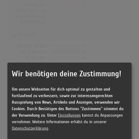
Nr.1 Wochen
0
Erste Notierung:
-
Letzte Notierung:
-
Höchstpostion:
-
Dänemark
Wochen Gesamt
0
Top-10 Wochen
0
Nr.1 Wochen
0
Erste Notierung:
-
Letzte Notierung:
-
Wir benötigen deine Zustimmung!
Höchstpostion:
-
Um unsere Webseiten für dich optimal zu gestalten und
fortlaufend zu verbessern, sowie zur interessengerechten
Ausspielung von News, Artikeln und Anzeigen, verwenden wir
Releases
Cookies. Durch Bestätigen des Buttons "Zustimmen" stimmst du
der Verwendung zu. Unter
Einstellungen
kannst du Anpassungen
vornehmen. Weitere Informationen erhälst du in unserer
[19.04.2013 File, ] #willpower - will.i.am
Datenschutzerklärung
.
[23.04.2013 CD, US] #willpower - will.i.am