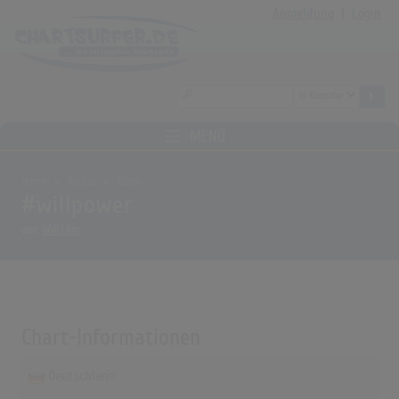
Anmeldung
|
Login
MENÜ
Home
Archiv
Alben
#willpower
von
Will.I.Am
Chart-Informationen
Deutschland