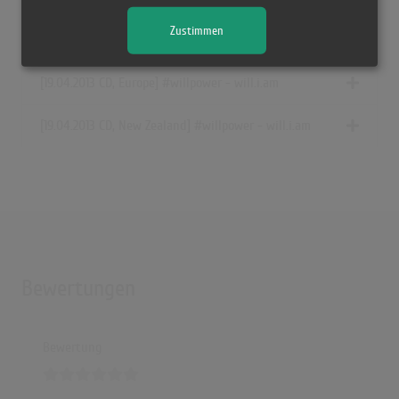
Zustimmen
[04/2013 CD, Europe] #willpower - will.i.am
[19.04.2013 CD, Europe] #willpower - will.i.am
[19.04.2013 CD, New Zealand] #willpower - will.i.am
Bewertungen
Bewertung