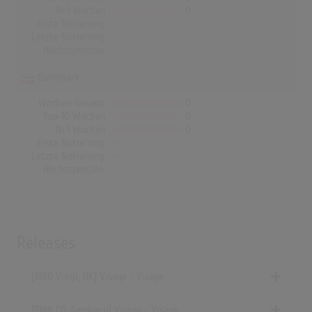
Nr.1 Wochen
0
Erste Notierung:
-
Letzte Notierung:
-
Höchstpostion:
-
Dänemark
Wochen Gesamt
0
Top-10 Wochen
0
Nr.1 Wochen
0
Erste Notierung:
-
Letzte Notierung:
-
Höchstpostion:
-
Releases
[1980 Vinyl, UK] Visage - Visage
[1988 CD, Germany] Visage - Visage