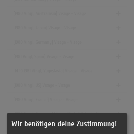
[1980 Vinyl, Australasia] Visage - Visage
[1980 Vinyl, Japan] Visage - Visage
[1980 Vinyl, Germany] Visage - Visage
[1981 Vinyl, Spain] Visage - Visage
[14.10.1981 Vinyl, Yugoslavia] Visage - Visage
[1980 Vinyl, US] Visage - Visage
[1980 Vinyl, France] Visage - Visage
[1980 Vinyl, Germany] Visage (Club Edition) - Visage
Wir benötigen deine Zustimmung!
[1980 Vinyl, Netherlands] Visage - Visage