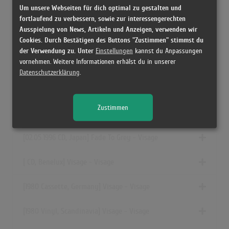
Um unsere Webseiten für dich optimal zu gestalten und
[1980 Vinyl, Italy] Visage - Visage
fortlaufend zu verbessern, sowie zur interessengerechten
Ausspielung von News, Artikeln und Anzeigen, verwenden wir
[1980 Cassette, Spain] Visage - Visage
Cookies. Durch Bestätigen des Buttons "Zustimmen" stimmst du
der Verwendung zu. Unter
Einstellungen
kannst du Anpassungen
vornehmen. Weitere Informationen erhälst du in unserer
[2002 CD, UK & Europe] Visage - Visage
Datenschutzerklärung
.
[1997 CD, US] Visage - Visage
Zustimmen
[1980 Vinyl, Canada] Visage - Visage
[02.05.1996 CD, Japan] Fade To Grey - Visage
[ CD, Benelux] Visage - Visage
[1980 Cassette, Germany] Visage - Visage
[1980 Vinyl, Scandinavia] Visage - Visage