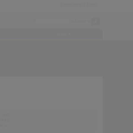
Anmeldung
|
Login
Archiv
erung:
-
erung:
-
stion:
-