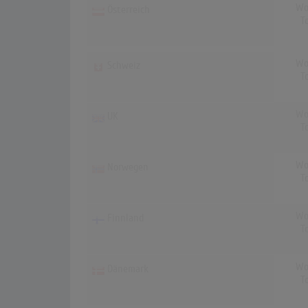
Wo
Österreich
T
Wo
Schweiz
T
Wo
UK
T
Wo
Norwegen
T
Wo
Finnland
T
Wo
Dänemark
T