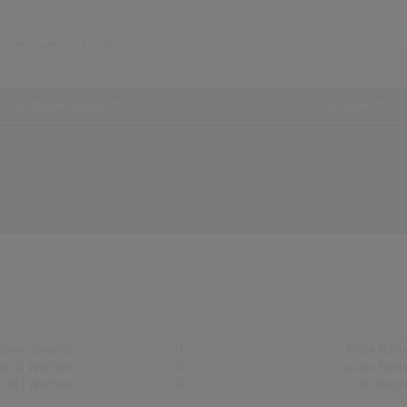
Chartauswertungen
...und mehr!
chen Gesamt
0
Erste Noti
op-10 Wochen
0
Letzte Noti
Nr.1 Wochen
0
Höchstpo