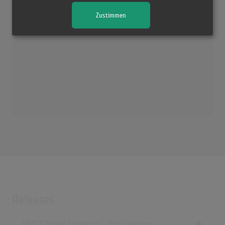
Vicky Leandros - Après toi (Live-Auftritt im ORF, 1975)
Zustimmen
(3:49)
Releases
[1972 7" Single, ] Après toi - Vicky Leandros