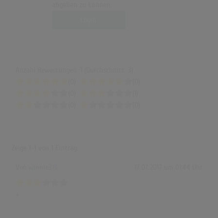
abgeben zu können.
Login
Anzahl Bewertungen: 1 (Durchschnitt: 3)
(0)
(0)
(0)
(1)
(0)
(0)
Zeige
1-1
von
1
Eintrag.
Von
winnie313
17.07.2017 um 01:44 Uhr
+