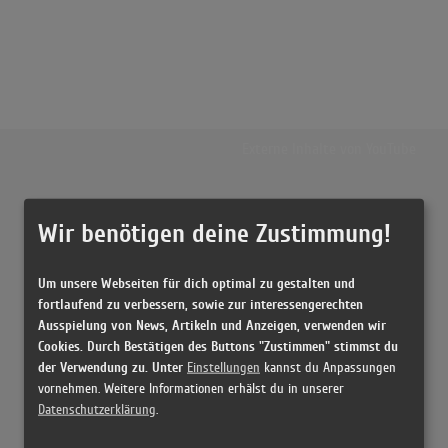
Externe Inhalte von
YouTube
Musikvideo
Wir benötigen deine Zustimmung!
Sie müssen die
Cookie Zustimmung ändern
, um Videos zu laden!
4 Treffer zu "Apres Toi Vicky Leandros"
Um unsere Webseiten für dich optimal zu gestalten und
Vicky Leandros "Après toi" | Archive INA
fortlaufend zu verbessern, sowie zur interessengerechten
(3:37)
Ausspielung von News, Artikeln und Anzeigen, verwenden wir
Cookies. Durch Bestätigen des Buttons "Zustimmen" stimmst du
Apres Toi
der Verwendung zu. Unter
Einstellungen
kannst du Anpassungen
(2:56)
vornehmen. Weitere Informationen erhälst du in unserer
Après toi
Datenschutzerklärung
.
(3:31)