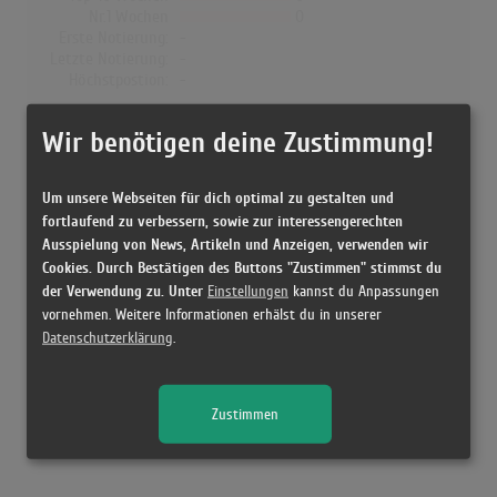
Nr.1 Wochen
0
Erste Notierung:
-
Letzte Notierung:
-
Höchstpostion:
-
Dänemark
Wir benötigen deine Zustimmung!
Wochen Gesamt
0
Top-10 Wochen
0
Um unsere Webseiten für dich optimal zu gestalten und
Nr.1 Wochen
0
fortlaufend zu verbessern, sowie zur interessengerechten
Erste Notierung:
-
Ausspielung von News, Artikeln und Anzeigen, verwenden wir
Letzte Notierung:
-
Cookies. Durch Bestätigen des Buttons "Zustimmen" stimmst du
Höchstpostion:
-
der Verwendung zu. Unter
Einstellungen
kannst du Anpassungen
vornehmen. Weitere Informationen erhälst du in unserer
Datenschutzerklärung
.
Releases
Zustimmen
Kein Release gefunden!