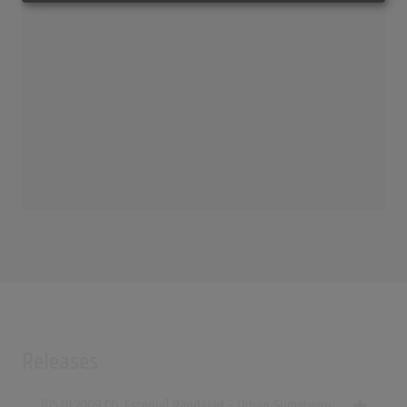
Rändajad
(3:01)
Rändajad
(3:00)
Urban Symphony's second rehearsal
(3:34)
Releases
[05.01.2009 CD, Estonia] Rändajad - Urban Symphony