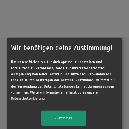
Externe Inhalte von
YouTube
Wir benötigen deine Zustimmung!
Musikvideo
Um unsere Webseiten für dich optimal zu gestalten und
fortlaufend zu verbessern, sowie zur interessengerechten
Ausspielung von News, Artikeln und Anzeigen, verwenden wir
Sie müssen die
Cookie Zustimmung ändern
, um Videos zu laden!
6 Treffer zu "Rändajad Urban Symphony"
Cookies. Durch Bestätigen des Buttons "Zustimmen" stimmst du
der Verwendung zu. Unter
Urban Symphony - Rändajad (Estonia)
Einstellungen
kannst du Anpassungen
(3:04)
vornehmen. Weitere Informationen erhälst du in unserer
Datenschutzerklärung
.
Francis Goya - Rändajad (Urban Symphony)
(2:16)
URBAN SYMPHONY "Skorpion"
Zustimmen
(3:36)