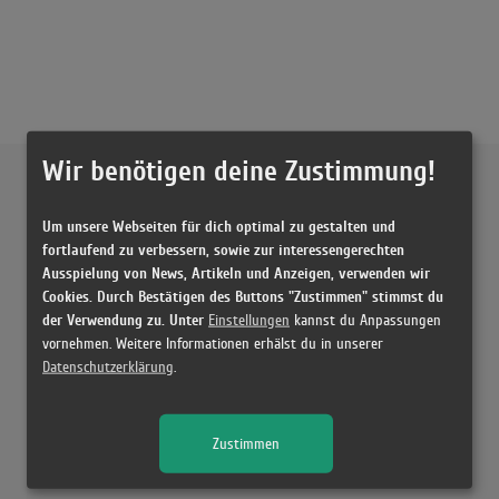
Wir benötigen deine Zustimmung!
Externe Inhalte von
YouTube
Um unsere Webseiten für dich optimal zu gestalten und
Musikvideo
fortlaufend zu verbessern, sowie zur interessengerechten
Ausspielung von News, Artikeln und Anzeigen, verwenden wir
Sie müssen die
Cookie Zustimmung ändern
, um Videos zu laden!
3 Treffer zu "Alle meine Brüder tot UFO361"
Cookies. Durch Bestätigen des Buttons "Zustimmen" stimmst du
der Verwendung zu. Unter
Einstellungen
kannst du Anpassungen
Ufo361 - ALLE MEINE BRÜDER TOT
vornehmen. Weitere Informationen erhälst du in unserer
(4:42)
Datenschutzerklärung
.
Ufo361 - ALLE MEINE BRÜDER TOT / 2Bough REACTION
(11:17)
Zustimmen
Es wird DEEP ? Ufo361 - ALLE MEINE BRÜDER TOT | REACTION
(11:50)