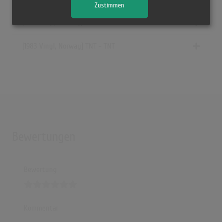
Zustimmen
[2012 Vinyl, Norway] TNT - TNT
[1983 Vinyl, Norway] TNT - TNT
Bewertungen
Bewertung
Kommentar