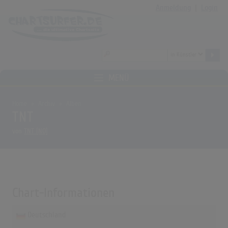
Anmeldung
|
Login
MENÜ
Home
Archiv
Alben
TNT
von
TNT [NO]
Chart-Informationen
Deutschland