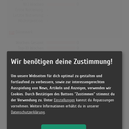
Nr.1 Wochen
0
Erste Notierung:
-
Letzte Notierung:
-
Höchstpostion:
-
Dänemark
Wochen Gesamt
0
Top-10 Wochen
0
Nr.1 Wochen
0
Erste Notierung:
-
Wir benötigen deine Zustimmung!
Letzte Notierung:
-
Höchstpostion:
-
Um unsere Webseiten für dich optimal zu gestalten und
fortlaufend zu verbessern, sowie zur interessengerechten
Ausspielung von News, Artikeln und Anzeigen, verwenden wir
Cookies. Durch Bestätigen des Buttons "Zustimmen" stimmst du
Releases
der Verwendung zu. Unter
Einstellungen
kannst du Anpassungen
vornehmen. Weitere Informationen erhälst du in unserer
Datenschutzerklärung
.
[1991 CD, Norway] TNT - TNT
[1994 CD, Norway] TNT - TNT