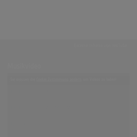
Externe Inhalte von
YouTube
Musikvideo
Sie müssen die
Cookie Zustimmung ändern
, um Videos zu laden!
10 Treffer zu "Typical Male Tina Turner"
Tina Turner - Typical Male
(4:44)
Tina Turner - Typical Male (Official Music Video) [HD Upgrade]
(4:23)
Typical Male (Live)
(4:00)