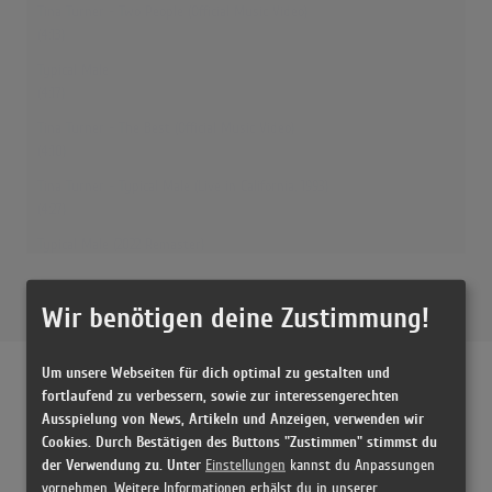
Tina Turner - Two People (Official Music Video)
(4:13)
Typical Male
(4:17)
Tina Turner - The Best (Official Music Video)
(4:10)
Tina Turner - Typical Male (Live in California, 1993)
(4:27)
Typical Male (2022 Remaster)
(4:18)
Tina Turner - Break Every Rule
Wir benötigen deine Zustimmung!
(4:49)
Tina Turner - Typical Male - 1986 • TopPop
Um unsere Webseiten für dich optimal zu gestalten und
(4:31)
fortlaufend zu verbessern, sowie zur interessengerechten
Ausspielung von News, Artikeln und Anzeigen, verwenden wir
Releases
Cookies. Durch Bestätigen des Buttons "Zustimmen" stimmst du
der Verwendung zu. Unter
Einstellungen
kannst du Anpassungen
vornehmen. Weitere Informationen erhälst du in unserer
[08/1986 Vinyl, Germany] Typical Male (Dance Mix) - Tina