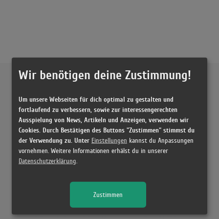
Wir benötigen deine Zustimmung!
Externe Inhalte von
YouTube
Um unsere Webseiten für dich optimal zu gestalten und
Musikvideo
fortlaufend zu verbessern, sowie zur interessengerechten
Ausspielung von News, Artikeln und Anzeigen, verwenden wir
Sie müssen die
Cookie Zustimmung ändern
, um Videos zu laden!
28 Treffer zu "Jackie Chan Tiësto & Dzeko feat. Preme & Post Malone"
Cookies. Durch Bestätigen des Buttons "Zustimmen" stimmst du
der Verwendung zu. Unter
Einstellungen
kannst du Anpassungen
Tiësto & Dzeko ft. Preme & Post Malone - Jackie Chan (Official Lyric
vornehmen. Weitere Informationen erhälst du in unserer
Video)
Datenschutzerklärung
.
(3:37)
Tiësto & Dzeko ft. Preme & Post Malone – Jackie Chan (Official Music
Video)
Zustimmen
(3:39)
Tiësto & Dzeko ft. Preme & Post Malone - Jackie Chan (M-22 Remix)