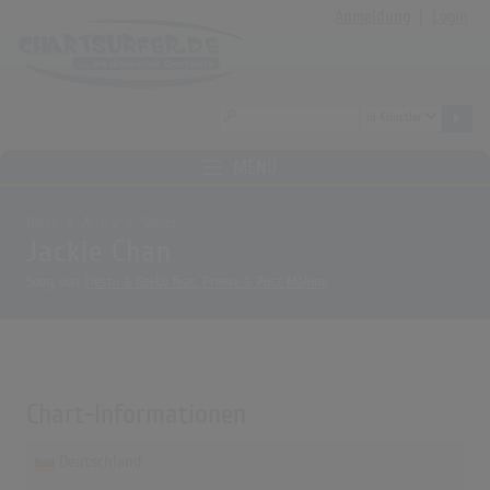
Anmeldung
|
Login
MENÜ
Home
Archiv
Songs
Jackie Chan
Song von
Tiësto & Dzeko feat. Preme & Post Malone
Chart-Informationen
Deutschland