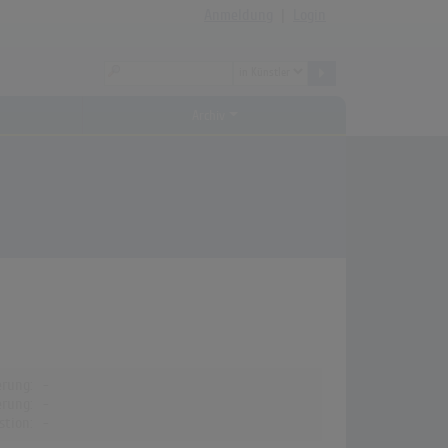
Anmeldung
|
Login
Archiv
erung:
-
erung:
-
stion:
-