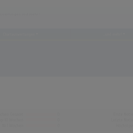
Chartauswertungen
...und mehr!
chen Gesamt
0
Erste Noti
op-10 Wochen
0
Letzte Noti
Nr.1 Wochen
0
Höchstpo