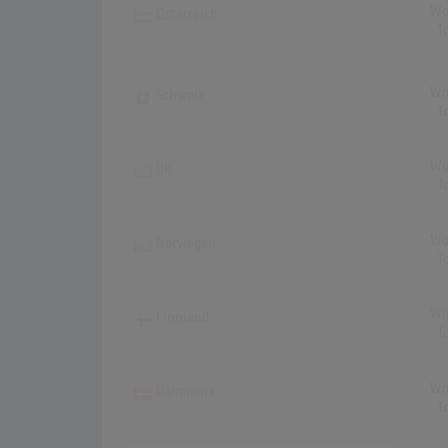
Wo
Österreich
T
Wo
Schweiz
T
Wo
UK
T
Wo
Norwegen
T
Wo
Finnland
T
Wo
Dänemark
T