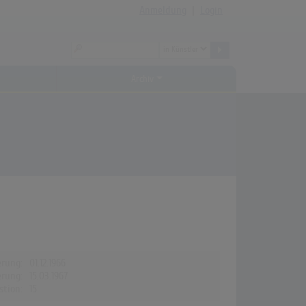
Anmeldung
|
Login
Archiv
erung:
01.12.1966
erung:
15.03.1967
stion:
15