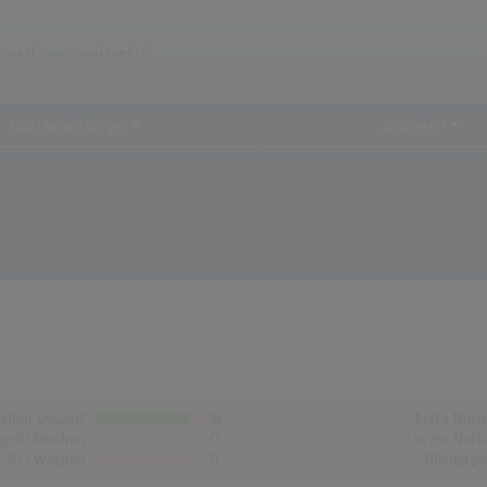
Chartauswertungen
...und mehr!
chen Gesamt
16
Erste Noti
op-10 Wochen
0
Letzte Noti
Nr.1 Wochen
0
Höchstpo