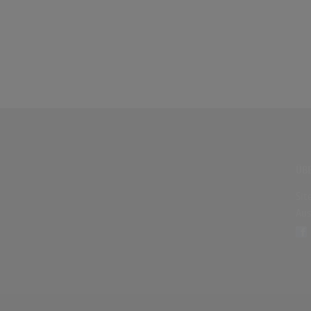
ÜBE
Sit
Aus