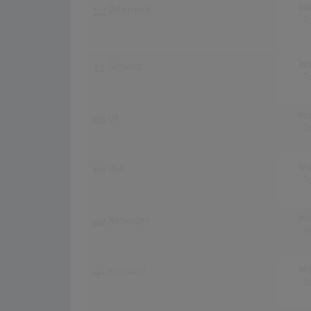
Wo
Österreich
T
Wo
Schweiz
T
Wo
UK
T
Wo
USA
T
Wo
Norwegen
T
Wo
Finnland
T