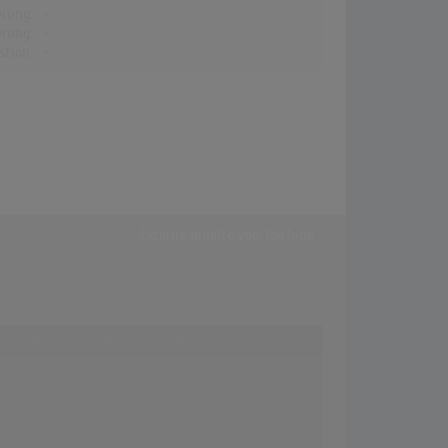
erung:
-
erung:
-
stion:
-
Externe Inhalte von
YouTube
fer zu "Winchester Cathedral The New Vaudeville Band"
ester Cathedral
ester Cathedral