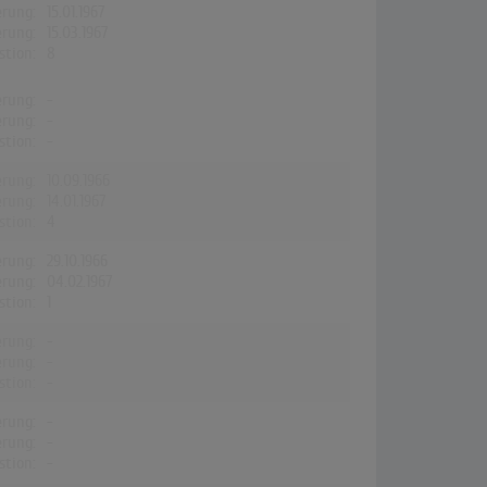
erung:
15.01.1967
erung:
15.03.1967
stion:
8
erung:
-
erung:
-
stion:
-
erung:
10.09.1966
erung:
14.01.1967
stion:
4
erung:
29.10.1966
erung:
04.02.1967
stion:
1
erung:
-
erung:
-
stion:
-
erung:
-
erung:
-
stion:
-