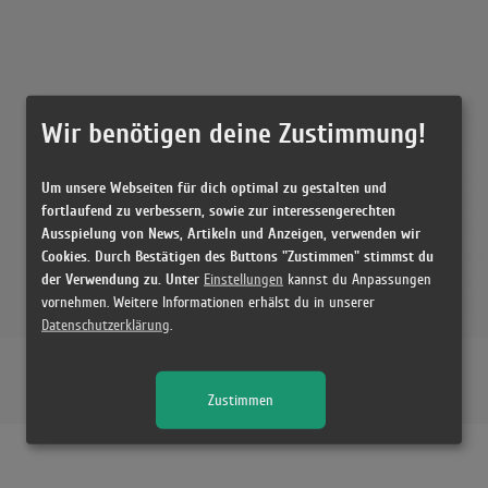
(2:27)
Winch
(2:14)
The N
Sulli
Wir benötigen deine Zustimmung!
(2:26)
The N
Um unsere Webseiten für dich optimal zu gestalten und
Shirl
fortlaufend zu verbessern, sowie zur interessengerechten
(2:26)
Ausspielung von News, Artikeln und Anzeigen, verwenden wir
Cookies. Durch Bestätigen des Buttons "Zustimmen" stimmst du
The N
der Verwendung zu. Unter
Einstellungen
kannst du Anpassungen
Shirl
vornehmen. Weitere Informationen erhälst du in unserer
(5:13)
Datenschutzerklärung
.
John 
(2:18)
Zustimmen