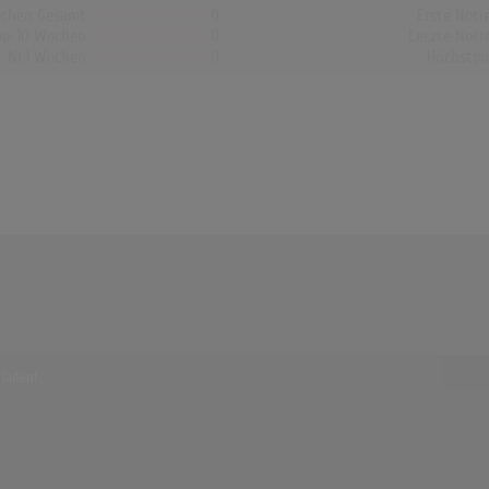
chen Gesamt
0
Erste Noti
op-10 Wochen
0
Letzte Noti
Nr.1 Wochen
0
Höchstpo
7 Tref
 laden!
Winch
(2:25)
Winch