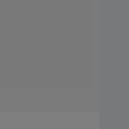
ester Cathedral
ew Vaudeville Band "Winchester Cathedral" on The Ed
van Show
ew Vaudeville Band "Winchester Cathedral, Whispering &
" on The Ed Sullivan Show
ew Vaudeville Band "Winchester Cathedral, Whispering &
 on The Ed Sullivan Show
Smith And The New Sound - Winchester Cathedral (1966)