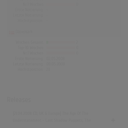
Nr.1 Wochen
0
Erste Notierung:
-
Letzte Notierung:
-
Höchstpostion:
-
Dänemark
Wochen Gesamt
2
Top-10 Wochen
0
Nr.1 Wochen
0
Erste Notierung:
02.05.2008
Letzte Notierung:
09.05.2008
Höchstpostion:
23
Releases
[21.04.2008 CD, UK & Europe] The Age Of The
Understatement - Last Shadow Puppets, The