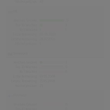
Höchstpostion:
47
UK
Wochen Gesamt
29
Top-10 Wochen
3
Nr.1 Wochen
1
Erste Notierung:
03.05.2008
Letzte Notierung:
28.02.2009
Höchstpostion:
1
Norwegen
Wochen Gesamt
3
Top-10 Wochen
0
Nr.1 Wochen
0
Erste Notierung:
01.05.2008
Letzte Notierung:
15.05.2008
Höchstpostion:
23
Finnland
Wochen Gesamt
0
Top-10 Wochen
0