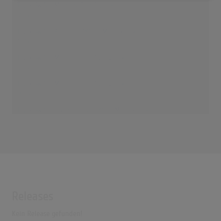
Taylor Swift - Midnight Rain (Lyrics)
(2:57)
Taylor Swift - Anti-Hero (Official Music Video)
(5:10)
Taylor Swift - Midnight Rain (lyric video)
(2:55)
Taylor Swift - Midnight Rain (lyric video)
(3:57)
Taylor Swift - Lavender Haze (Official Music Video)
(3:31)
taylor swift midnights | 40 minutes of calm piano ♪
(43:08)
Releases
Kein Release gefunden!