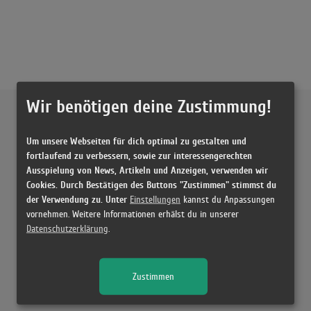
Wir benötigen deine Zustimmung!
Externe Inhalte von
YouTube
Um unsere Webseiten für dich optimal zu gestalten und
Musikvideo
fortlaufend zu verbessern, sowie zur interessengerechten
Ausspielung von News, Artikeln und Anzeigen, verwenden wir
Sie müssen die
Cookie Zustimmung ändern
, um Videos zu laden!
9 Treffer zu "Midnight Rain Taylor Swift"
Cookies. Durch Bestätigen des Buttons "Zustimmen" stimmst du
der Verwendung zu. Unter
Einstellungen
kannst du Anpassungen
Taylor Swift - Midnight Rain (Official Lyric Video)
vornehmen. Weitere Informationen erhälst du in unserer
(3:00)
Datenschutzerklärung
.
Taylor Swift - Daylight (Official Audio)
(4:55)
Zustimmen
Taylor Swift - MIDNIGHT RAIN (Lyrics)
(2:55)