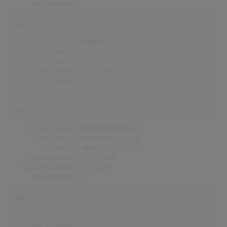
Höchstpostion:
-
UK
Wochen Gesamt
12
Top-10 Wochen
0
Nr.1 Wochen
0
Erste Notierung:
27.09.2008
Letzte Notierung:
13.06.2009
Höchstpostion:
47
USA
Wochen Gesamt
31
Top-10 Wochen
19
Nr.1 Wochen
7
Erste Notierung:
23.08.2008
Letzte Notierung:
21.03.2009
Höchstpostion:
1
Norwegen
Wochen Gesamt
2
Top-10 Wochen
0