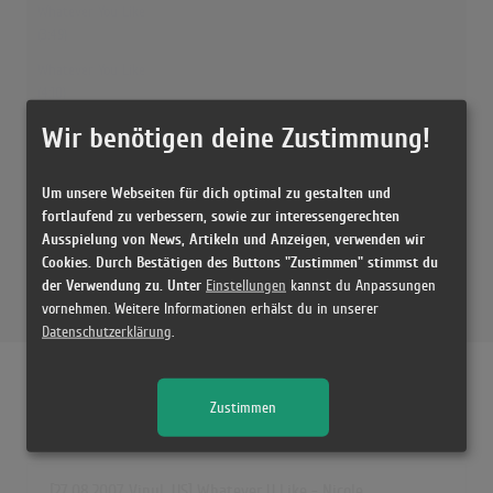
Whatever You Like
(3:49)
Whatever You Like
(4:10)
Whatever You Like
Wir benötigen deine Zustimmung!
(4:10)
Whatever You Like
Um unsere Webseiten für dich optimal zu gestalten und
(3:35)
fortlaufend zu verbessern, sowie zur interessengerechten
Ausspielung von News, Artikeln und Anzeigen, verwenden wir
Whatever You Like
Cookies. Durch Bestätigen des Buttons "Zustimmen" stimmst du
(4:10)
der Verwendung zu. Unter
Einstellungen
kannst du Anpassungen
T.I. - "Whatever You Like" (Live @ Fuse)
vornehmen. Weitere Informationen erhälst du in unserer
(4:11)
Datenschutzerklärung
.
Harrison - WHATEVER YOU LIKE (feat. MVRII) (Official Video)
(2:52)
Zustimmen
P!NK - Whatever You Want (Official Video)
Releases
(4:03)
[27.08.2007 Vinyl, US] Whatever U Like - Nicole