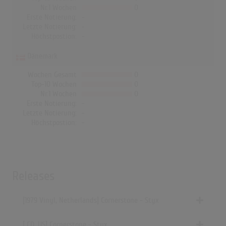
Nr.1 Wochen
0
Erste Notierung:
-
Letzte Notierung:
-
Höchstpostion:
-
Dänemark
Wochen Gesamt
0
Top-10 Wochen
0
Nr.1 Wochen
0
Erste Notierung:
-
Letzte Notierung:
-
Höchstpostion:
-
Releases
[1979 Vinyl, Netherlands] Cornerstone - Styx
[ CD, US] Cornerstone - Styx