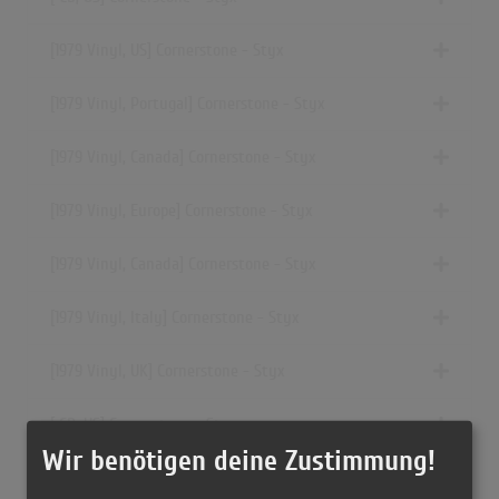
[1979 Vinyl, US] Cornerstone - Styx
[1979 Vinyl, Portugal] Cornerstone - Styx
[1979 Vinyl, Canada] Cornerstone - Styx
[1979 Vinyl, Europe] Cornerstone - Styx
[1979 Vinyl, Canada] Cornerstone - Styx
[1979 Vinyl, Italy] Cornerstone - Styx
[1979 Vinyl, UK] Cornerstone - Styx
[ CD, US] Cornerstone - Styx
Wir benötigen deine Zustimmung!
[1980 Vinyl, Yugoslavia] Cornerstone - Styx