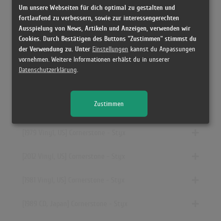
Um unsere Webseiten für dich optimal zu gestalten und
[1979 Vinyl, Canada] Cornerstone - Styx
fortlaufend zu verbessern, sowie zur interessengerechten
Ausspielung von News, Artikeln und Anzeigen, verwenden wir
[1979 Vinyl, Europe] Cornerstone - Styx
Cookies. Durch Bestätigen des Buttons "Zustimmen" stimmst du
der Verwendung zu. Unter
Einstellungen
kannst du Anpassungen
vornehmen. Weitere Informationen erhälst du in unserer
[1979 Vinyl, Australia] Cornerstone - Styx
Datenschutzerklärung
.
[1979 Vinyl, Japan] Cornerstone - Styx
Zustimmen
[1979 Cassette, US] Cornerstone - Styx
[1979 Vinyl, US] Cornerstone - Styx
[2012 Vinyl, US] Cornerstone - Styx
[1981 Vinyl, US] Cornerstone - Styx
[1989 CD, Japan] Cornerstone - Styx