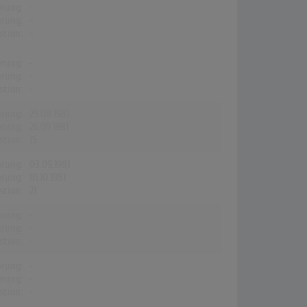
erung:
-
erung:
-
stion:
-
erung:
-
erung:
-
stion:
-
erung:
29.08.1981
erung:
26.09.1981
stion:
15
erung:
03.09.1981
erung:
01.10.1981
stion:
21
erung:
-
erung:
-
stion:
-
erung:
-
erung:
-
stion:
-