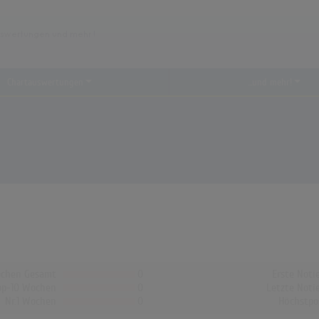
Chartauswertungen
...und mehr!
chen Gesamt
0
Erste Noti
op-10 Wochen
0
Letzte Noti
Nr.1 Wochen
0
Höchstpo