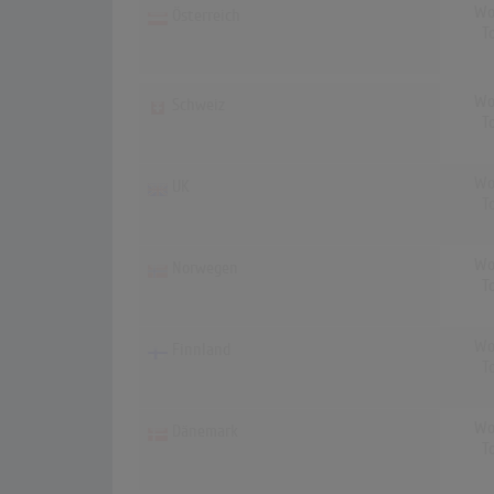
Wo
Österreich
T
Wo
Schweiz
T
Wo
UK
T
Wo
Norwegen
T
Wo
Finnland
T
Wo
Dänemark
T