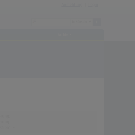
Anmeldung
|
Login
Archiv
erung:
-
erung:
-
stion:
-