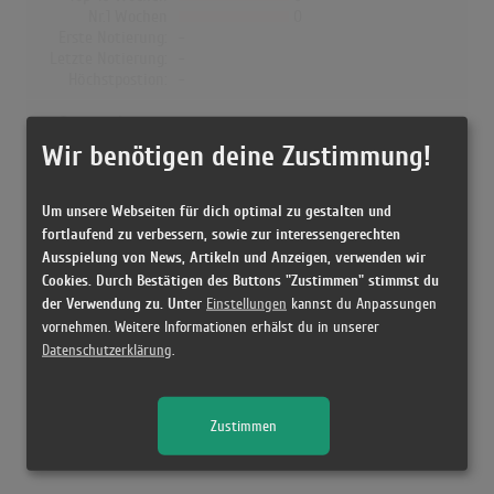
Nr.1 Wochen
0
Erste Notierung:
-
Letzte Notierung:
-
Höchstpostion:
-
Dänemark
Wir benötigen deine Zustimmung!
Wochen Gesamt
0
Top-10 Wochen
0
Nr.1 Wochen
0
Um unsere Webseiten für dich optimal zu gestalten und
Erste Notierung:
-
fortlaufend zu verbessern, sowie zur interessengerechten
Letzte Notierung:
-
Ausspielung von News, Artikeln und Anzeigen, verwenden wir
Höchstpostion:
-
Cookies. Durch Bestätigen des Buttons "Zustimmen" stimmst du
der Verwendung zu. Unter
Einstellungen
kannst du Anpassungen
vornehmen. Weitere Informationen erhälst du in unserer
Datenschutzerklärung
.
Releases
Zustimmen
[13.09.2013 Vinyl,CD, Germany] BB.U.M.SS.N - SSIO