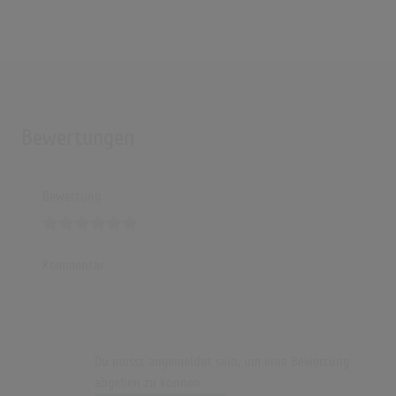
(2:53)
southstar - Miss You [Bass Boosted]
(3:28)
[1 hour] Southstar - Miss You (sped up)
(61:11)
Bewertungen
Bewertung
Kommentar
Du musst angemeldet sein, um eine Bewertung
abgeben zu können.