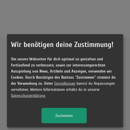
Wir benötigen deine Zustimmung!
Externe Inhalte von
YouTube
Um unsere Webseiten für dich optimal zu gestalten und
Musikvideo
fortlaufend zu verbessern, sowie zur interessengerechten
Ausspielung von News, Artikeln und Anzeigen, verwenden wir
Sie müssen die
Cookie Zustimmung ändern
, um Videos zu laden!
14 Treffer zu "Miss You Southstar"
Cookies. Durch Bestätigen des Buttons "Zustimmen" stimmst du
der Verwendung zu. Unter
Einstellungen
kannst du Anpassungen
Southstar - Miss You (Official Video)
vornehmen. Weitere Informationen erhälst du in unserer
(3:25)
Datenschutzerklärung
.
southstar - Miss You
(3:27)
Zustimmen
southstar - Miss You
(3:20)