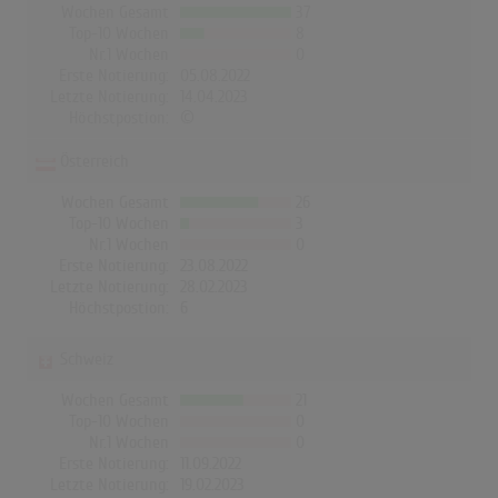
Wochen Gesamt
37
Top-10 Wochen
8
Nr.1 Wochen
0
Erste Notierung:
05.08.2022
Letzte Notierung:
14.04.2023
Höchstpostion:
©
Österreich
Wochen Gesamt
26
Top-10 Wochen
3
Nr.1 Wochen
0
Erste Notierung:
23.08.2022
Letzte Notierung:
28.02.2023
Höchstpostion:
6
Schweiz
Wochen Gesamt
21
Top-10 Wochen
0
Nr.1 Wochen
0
Erste Notierung:
11.09.2022
Letzte Notierung:
19.02.2023