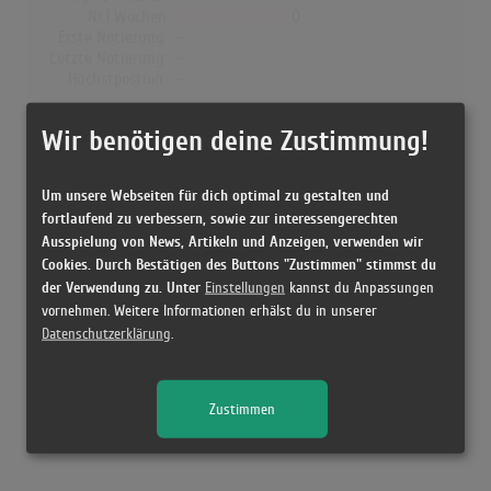
Nr.1 Wochen
0
Erste Notierung:
-
Letzte Notierung:
-
Höchstpostion:
-
Dänemark
Wir benötigen deine Zustimmung!
Wochen Gesamt
0
Top-10 Wochen
0
Um unsere Webseiten für dich optimal zu gestalten und
Nr.1 Wochen
0
fortlaufend zu verbessern, sowie zur interessengerechten
Erste Notierung:
-
Ausspielung von News, Artikeln und Anzeigen, verwenden wir
Letzte Notierung:
-
Cookies. Durch Bestätigen des Buttons "Zustimmen" stimmst du
Höchstpostion:
-
der Verwendung zu. Unter
Einstellungen
kannst du Anpassungen
vornehmen. Weitere Informationen erhälst du in unserer
Datenschutzerklärung
.
Releases
Zustimmen
Kein Release gefunden!