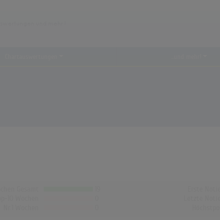
Chartauswertungen
...und mehr!
chen Gesamt
19
Erste Noti
op-10 Wochen
0
Letzte Noti
Nr.1 Wochen
0
Höchstpo