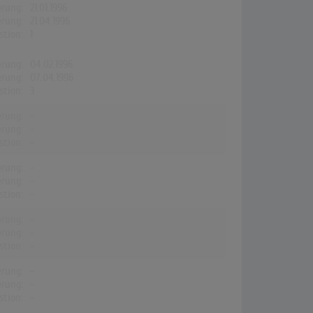
erung:
21.01.1996
erung:
21.04.1996
stion:
1
erung:
04.02.1996
erung:
07.04.1996
stion:
3
erung:
-
erung:
-
stion:
-
erung:
-
erung:
-
stion:
-
erung:
-
erung:
-
stion:
-
erung:
-
erung:
-
stion:
-