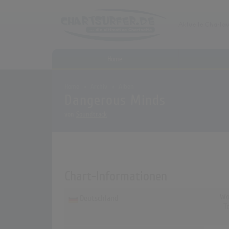
Home
Home
Archiv
Alben
Dangerous Minds
von
Soundtrack
Chart-Informationen
Wo
Deutschland
T