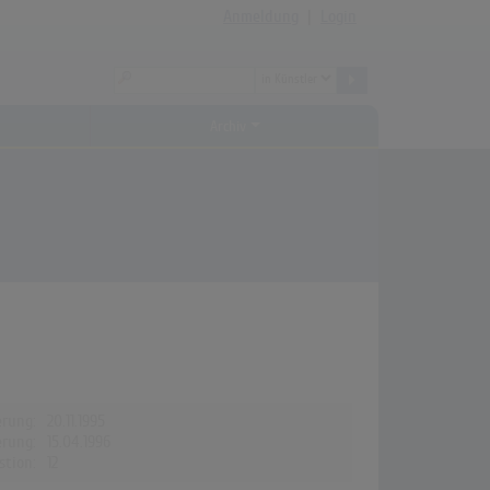
Anmeldung
|
Login
Archiv
erung:
20.11.1995
erung:
15.04.1996
stion:
12