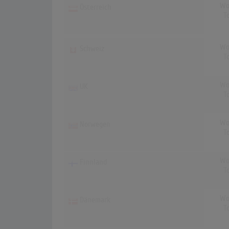
Wo
Österreich
T
Wo
Schweiz
T
Wo
UK
T
Wo
Norwegen
T
Wo
Finnland
T
Wo
Dänemark
T