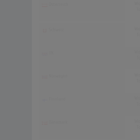
Wo
Österreich
T
Wo
Schweiz
T
Wo
UK
T
Wo
Norwegen
T
Wo
Finnland
T
Wo
Dänemark
T