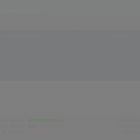
Chartauswertungen
...und mehr!
chen Gesamt
23
Erste Noti
op-10 Wochen
7
Letzte Noti
Nr.1 Wochen
0
Höchstpo