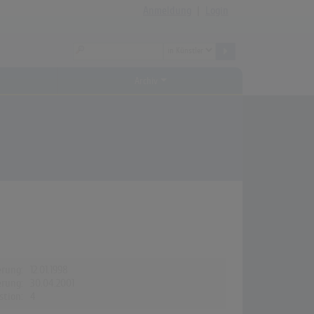
Anmeldung
|
Login
Archiv
erung:
12.01.1998
erung:
30.04.2001
stion:
4