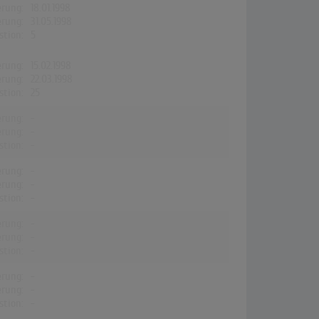
erung:
18.01.1998
erung:
31.05.1998
stion:
5
erung:
15.02.1998
erung:
22.03.1998
stion:
25
erung:
-
erung:
-
stion:
-
erung:
-
erung:
-
stion:
-
erung:
-
erung:
-
stion:
-
erung:
-
erung:
-
stion:
-