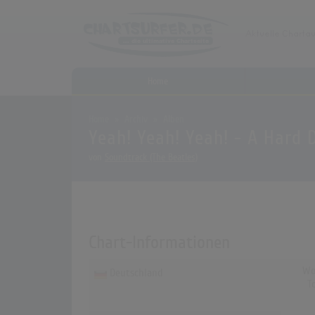
Home
Home
Archiv
Alben
Yeah! Yeah! Yeah! - A Hard 
von
Soundtrack (The Beatles)
Chart-Informationen
Wo
Deutschland
T