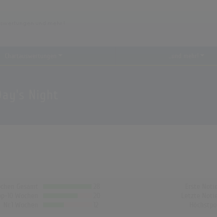
Chartauswertungen
...und mehr!
Day's Night
chen Gesamt
28
Erste Noti
op-10 Wochen
20
Letzte Noti
Nr.1 Wochen
12
Höchstpo