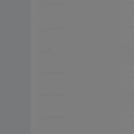
Wo
Österreich
T
Wo
Schweiz
T
Wo
UK
T
Wo
Norwegen
T
Wo
Finnland
T
Wo
Dänemark
T