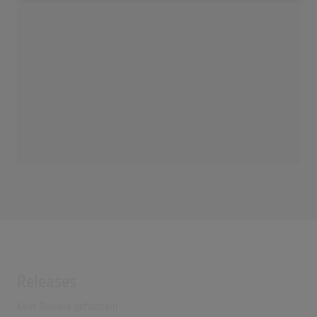
Soluna Samay - Shoud've Known Better (Denmark) First Rehearsal
(3:06)
Soluna Samay - Should've Known Better (Denmark) Eurovision Song
Contest 2012
(4:32)
Soluna Samay - Should've Known Better (Denmark) 2nd Rehearsal and
Backstage
(1:41)
Releases
Kein Release gefunden!