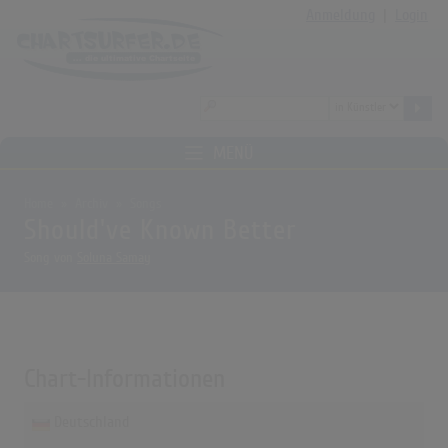
Anmeldung
|
Login
MENÜ
Home
Archiv
Songs
Should've Known Better
Song von
Soluna Samay
Chart-Informationen
Deutschland