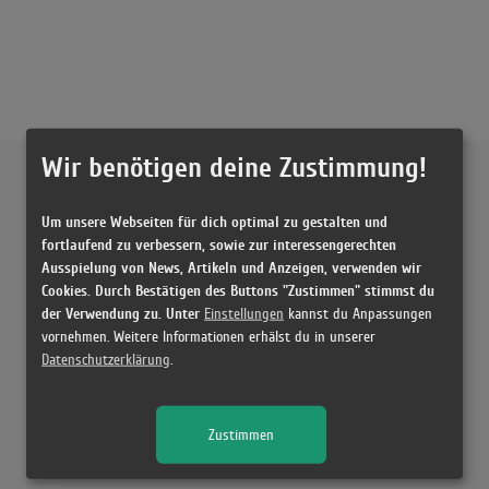
Wir benötigen deine Zustimmung!
Externe Inhalte von
YouTube
Um unsere Webseiten für dich optimal zu gestalten und
Musikvideo
fortlaufend zu verbessern, sowie zur interessengerechten
Ausspielung von News, Artikeln und Anzeigen, verwenden wir
Sie müssen die
Cookie Zustimmung ändern
, um Videos zu laden!
6 Treffer zu "Should've Known Better Soluna Samay"
Cookies. Durch Bestätigen des Buttons "Zustimmen" stimmst du
der Verwendung zu. Unter
Einstellungen
kannst du Anpassungen
Soluna Samay - Should've Known Better (Official Music Video) Eurovision
vornehmen. Weitere Informationen erhälst du in unserer
2012 Winner Denmark
Datenschutzerklärung
.
(3:18)
Should´ve Known Better
(3:04)
Zustimmen
Soluna Samay - Should've Known Better (acoustic version)
(3:26)