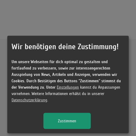
Wir benötigen deine Zustimmung!
Externe Inhalte von
YouTube
Um unsere Webseiten für dich optimal zu gestalten und
Musikvideo
fortlaufend zu verbessern, sowie zur interessengerechten
Ausspielung von News, Artikeln und Anzeigen, verwenden wir
Sie müssen die
Cookie Zustimmung ändern
, um Videos zu laden!
3 Treffer zu "Tausend Tattoos Sido"
Cookies. Durch Bestätigen des Buttons "Zustimmen" stimmst du
der Verwendung zu. Unter
Einstellungen
kannst du Anpassungen
Sido - Tausend Tattoos (prod. by Djorkaeff & Beatzarre)
vornehmen. Weitere Informationen erhälst du in unserer
(4:09)
Datenschutzerklärung
.
Tausend Tattoos
(3:25)
Zustimmen
2Bough bewertet "Sido - Tausend Tattoos"
(10:29)