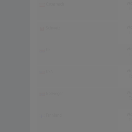
Wo
Österreich
T
Wo
Schweiz
T
Wo
UK
T
Wo
USA
T
Wo
Norwegen
T
Wo
Finnland
T