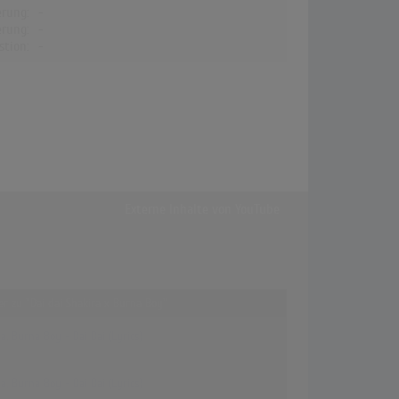
erung:
-
erung:
-
stion:
-
Externe Inhalte von
YouTube
fer zu "Dai dai Shakira x Burna Boy"
a, Burna Boy - Dai Dai (Lyrics)
a, Burna Boy - Dai Dai (Lyrics)