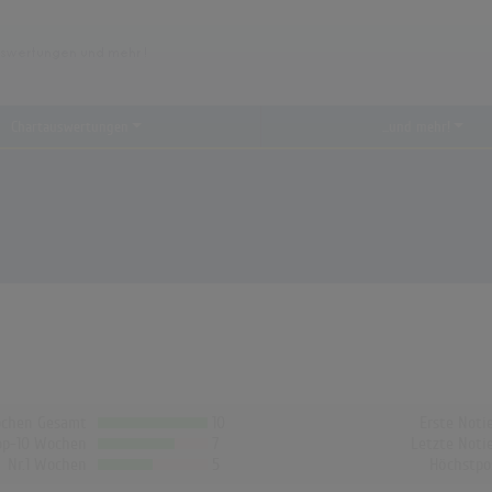
Chartauswertungen
...und mehr!
chen Gesamt
10
Erste Noti
op-10 Wochen
7
Letzte Noti
Nr.1 Wochen
5
Höchstpo