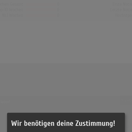
chen Gesamt
0
Erste Noti
op-10 Wochen
0
Letzte Noti
Nr.1 Wochen
0
Höchstpo
8 Tref
 laden!
Shakir
(3:46)
Wir benötigen deine Zustimmung!
Shakir