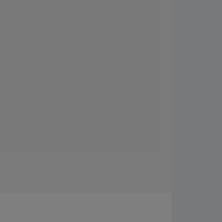
a, Burna Boy - Dai Dai (Official Lyric Video)
a, Burna Boy – Dai Dai (Offizielles Audio)
ra & Burna Boy - Dai Dai (Liedtext) WM-Song 2026
ra & Burna Boy - Dai Dai (Lyrics) World Cup Song 2026
a, Burna Boy - Dai Dai (Clean Bandit Remix - Official Audio)
a, Burna Boy, SPINALL - Dai Dai (SPINALL Remix - Official
)