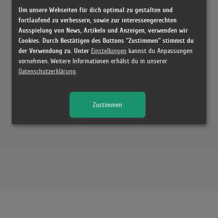
(3:44)
Um unsere Webseiten für dich optimal zu gestalten und
Shakir
fortlaufend zu verbessern, sowie zur interessengerechten
(3:40)
Ausspielung von News, Artikeln und Anzeigen, verwenden wir
Cookies. Durch Bestätigen des Buttons "Zustimmen" stimmst du
Shakir
der Verwendung zu. Unter
Einstellungen
kannst du Anpassungen
(3:45)
vornehmen. Weitere Informationen erhälst du in unserer
Shaki
Datenschutzerklärung
.
(3:43)
Shaki
Zustimmen
(3:44)
Shakir
(3:04)
Shakir
Audio
(3:58)