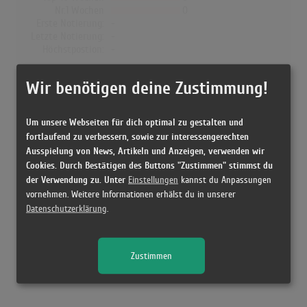
Nr.1 Wochen
0
Erste Notierung:
-
Letzte Notierung:
-
Höchstpostion:
-
Dänemark
Wir benötigen deine Zustimmung!
Wochen Gesamt
0
Top-10 Wochen
0
Um unsere Webseiten für dich optimal zu gestalten und
Nr.1 Wochen
0
fortlaufend zu verbessern, sowie zur interessengerechten
Erste Notierung:
-
Ausspielung von News, Artikeln und Anzeigen, verwenden wir
Letzte Notierung:
-
Cookies. Durch Bestätigen des Buttons "Zustimmen" stimmst du
Höchstpostion:
-
der Verwendung zu. Unter
Einstellungen
kannst du Anpassungen
vornehmen. Weitere Informationen erhälst du in unserer
Datenschutzerklärung
.
Releases
Zustimmen
Kein Release gefunden!