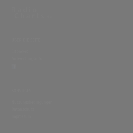
Sam Smith, Normani - Dancing With A Stranger (Barbara Kabangu) | The
Voice of Germany 2019 | Blinds
(3:54)
ÜBER DIE SEITE
Sitenews
Auswertungsinfo
SONSTIGES
Nutzungsbedingungen
Datenschutz
Impressum