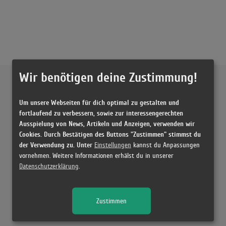
Wir benötigen deine Zustimmung!
Externe Inhalte von
YouTube
Um unsere Webseiten für dich optimal zu gestalten und
Musikvideo
fortlaufend zu verbessern, sowie zur interessengerechten
Ausspielung von News, Artikeln und Anzeigen, verwenden wir
Sie müssen die
Cookie Zustimmung ändern
, um Videos zu laden!
26 Treffer zu "Dancing With A Stranger Sam Smith & Normani"
Cookies. Durch Bestätigen des Buttons "Zustimmen" stimmst du
der Verwendung zu. Unter
Einstellungen
kannst du Anpassungen
Sam Smith, Normani - Dancing With A Stranger (Official Video)
vornehmen. Weitere Informationen erhälst du in unserer
(3:16)
Datenschutzerklärung
.
แปลเพลง Dancing with a Stranger - Sam Smith & Normani
(3:03)
Zustimmen
Sam Smith, Normani - Dancing With A Stranger (Official Video)
(3:16)