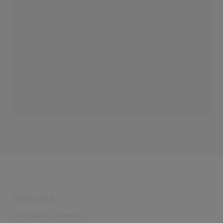
Sam Smith, Madonna - VULGAR (Visualiser)
(2:37)
VULGAR (It’s Sam and Madonna)
(0:22)
Multifandom || Vulgar ft.@samsmith @madonna
(2:03)
sam smith ft. madonna - vulgar // slowed & reverb
(2:54)
Sam Smith, Madonna - VULGAR (4K Visualiser Remix)
(2:37)
[SHOWING] Sam Smith, Madonna - VULGAR l 딥앤댑(DEEP N DAP)
(2:06)
Vulgar - Sam Smith & Madonna | FitDance (Choreography)
(2:39)
Sam Smith, Madonna - VULGAR / Redy X Yechan Choreography
Releases
(3:17)
Kein Release gefunden!