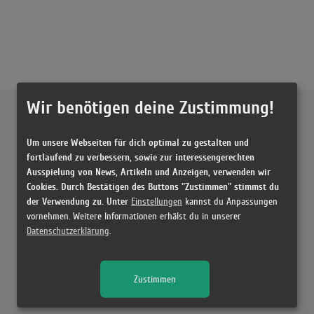
Wir benötigen deine Zustimmung!
Externe Inhalte von
YouTube
Um unsere Webseiten für dich optimal zu gestalten und
Musikvideo
fortlaufend zu verbessern, sowie zur interessengerechten
Ausspielung von News, Artikeln und Anzeigen, verwenden wir
Sie müssen die
Cookie Zustimmung ändern
, um Videos zu laden!
11 Treffer zu "Vulgar Sam Smith & Madonna"
Cookies. Durch Bestätigen des Buttons "Zustimmen" stimmst du
der Verwendung zu. Unter
Einstellungen
kannst du Anpassungen
Sam Smith & Madonna - VULGAR (Lyrics)
vornehmen. Weitere Informationen erhälst du in unserer
(2:36)
Datenschutzerklärung
.
Sam Smith, Madonna - VULGAR (Lyrics)
(2:33)
Zustimmen
Sam Smith & Madonna - Vulgar (Lyric Video)
(2:36)