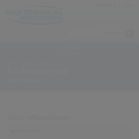
Anmeldung
|
Login
MENÜ
Home
Archiv
Songs
Ein Frauenfreund
Song von
Sacha Distel
Chart-Informationen
Deutschland