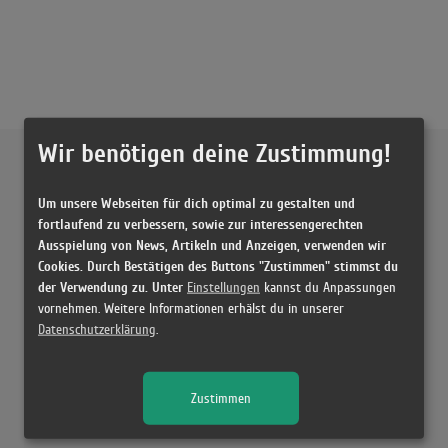
Wir benötigen deine Zustimmung!
Externe Inhalte von
YouTube
Um unsere Webseiten für dich optimal zu gestalten und
Musikvideo
fortlaufend zu verbessern, sowie zur interessengerechten
Ausspielung von News, Artikeln und Anzeigen, verwenden wir
Sie müssen die
Cookie Zustimmung ändern
, um Videos zu laden!
1 Treffer zu "Ein Frauenfreund Sacha Distel"
Cookies. Durch Bestätigen des Buttons "Zustimmen" stimmst du
der Verwendung zu. Unter
Einstellungen
kannst du Anpassungen
Ein Frauenfreund
vornehmen. Weitere Informationen erhälst du in unserer
(2:32)
Datenschutzerklärung
.
Zustimmen