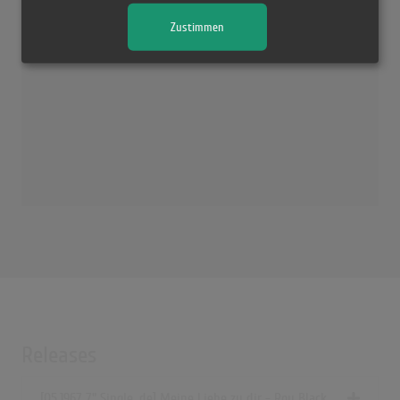
Zustimmen
Releases
[05.1967 7" Single, de] Meine Liebe zu dir - Roy Black