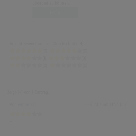
abgeben zu können.
Login
Anzahl Bewertungen: 1 (Durchschnitt: 4)
(0)
(0)
(1)
(0)
(0)
(0)
Zeige
1-1
von
1
Eintrag.
Von
winnie313
16.07.2017 um 14:54 Uhr
+