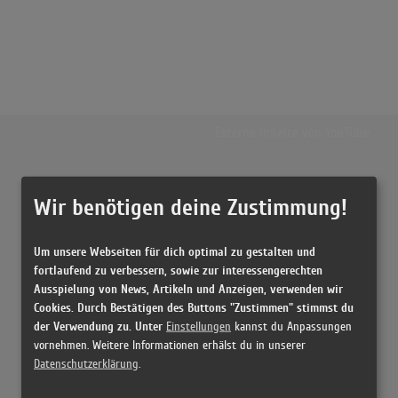
Externe Inhalte von
YouTube
Musikvideo
Wir benötigen deine Zustimmung!
Sie müssen die
Cookie Zustimmung ändern
, um Videos zu laden!
2 Treffer zu "Meine Liebe Zu Dir Roy Black"
Um unsere Webseiten für dich optimal zu gestalten und
Meine Liebe zu dir
fortlaufend zu verbessern, sowie zur interessengerechten
(2:53)
Ausspielung von News, Artikeln und Anzeigen, verwenden wir
Cookies. Durch Bestätigen des Buttons "Zustimmen" stimmst du
Meine Liebe zu dir (Remastered 2021)
der Verwendung zu. Unter
Einstellungen
kannst du Anpassungen
(2:54)
vornehmen. Weitere Informationen erhälst du in unserer
Datenschutzerklärung
.