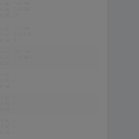
erung:
15.01.1989
erung:
15.01.1989
stion:
30
erung:
25.12.1988
erung:
12.03.1989
stion:
11
erung:
10.12.1988
erung:
15.04.1989
stion:
8
erung:
-
erung:
-
stion:
-
erung:
-
erung:
-
stion:
-
erung:
-
erung:
-
stion:
-