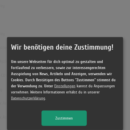
ley
ley
Wir benötigen deine Zustimmung!
stley
 Astley
Um unsere Webseiten für dich optimal zu gestalten und
fortlaufend zu verbessern, sowie zur interessengerechten
Ausspielung von News, Artikeln und Anzeigen, verwenden wir
 CD Edition] - Rick Astley
Cookies. Durch Bestätigen des Buttons "Zustimmen" stimmst du
der Verwendung zu. Unter
Einstellungen
kannst du Anpassungen
ey
vornehmen. Weitere Informationen erhälst du in unserer
Datenschutzerklärung
.
k Astley
k Astley
Zustimmen