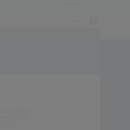
Anmeldung
|
Login
Archiv
erung:
12.12.1988
erung:
29.05.1989
stion:
3