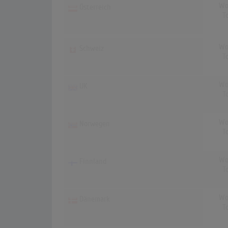
Wo
Österreich
T
Wo
Schweiz
T
Wo
UK
T
Wo
Norwegen
T
Wo
Finnland
T
Wo
Dänemark
T