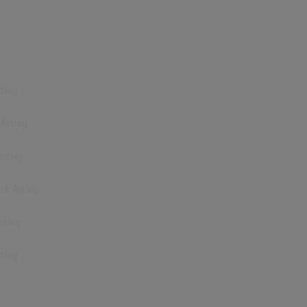
stley
 Astley
Astley
ick Astley
Astley
stley