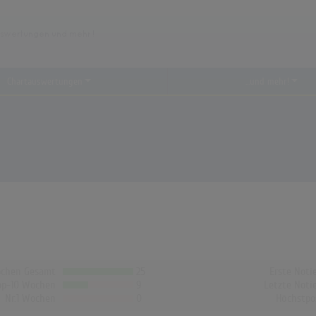
Chartauswertungen
...und mehr!
chen Gesamt
25
Erste Noti
op-10 Wochen
9
Letzte Noti
Nr.1 Wochen
0
Höchstpo