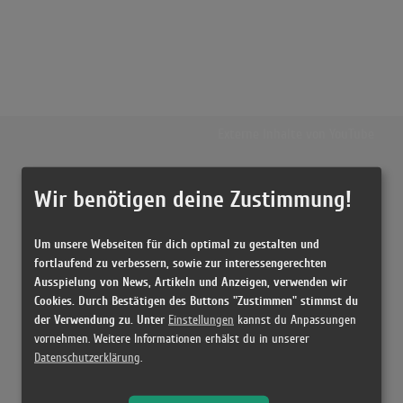
Externe Inhalte von
YouTube
Musikvideo
Wir benötigen deine Zustimmung!
Sie müssen die
Cookie Zustimmung ändern
, um Videos zu laden!
1 Treffer zu "Gaucho Mexicano (Jalisco) Renate & Werner Leismann"
Um unsere Webseiten für dich optimal zu gestalten und
fortlaufend zu verbessern, sowie zur interessengerechten
Renate & Werner Leismann - Viva Espana Amigos (offizielles Video)
Ausspielung von News, Artikeln und Anzeigen, verwenden wir
(2:57)
Cookies. Durch Bestätigen des Buttons "Zustimmen" stimmst du
der Verwendung zu. Unter
Einstellungen
kannst du Anpassungen
vornehmen. Weitere Informationen erhälst du in unserer
Datenschutzerklärung
.