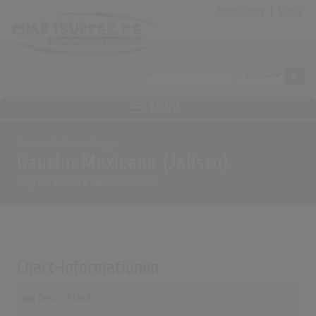
Anmeldung
|
Login
MENÜ
Home
Archiv
Songs
Gaucho Mexicano (Jalisco)
Song von
Renate & Werner Leismann
Chart-Informationen
Deutschland