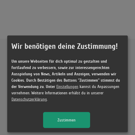
Wir benötigen deine Zustimmung!
Externe Inhalte von
YouTube
Um unsere Webseiten für dich optimal zu gestalten und
Musikvideo
fortlaufend zu verbessern, sowie zur interessengerechten
Ausspielung von News, Artikeln und Anzeigen, verwenden wir
Sie müssen die
Cookie Zustimmung ändern
, um Videos zu laden!
2 Treffer zu "Britney Spears Reezy"
Cookies. Durch Bestätigen des Buttons "Zustimmen" stimmst du
der Verwendung zu. Unter
Einstellungen
kannst du Anpassungen
reezy - BRITNEY SPEARS (Official Video)
vornehmen. Weitere Informationen erhälst du in unserer
(2:50)
Datenschutzerklärung
.
reezy - BRITNEY SPEARS / 2Bough REACTION
(8:57)
Zustimmen