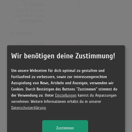
Nr.1 Wochen
0
Erste Notierung:
-
Letzte Notierung:
-
Höchstpostion:
-
Dänemark
Wochen Gesamt
0
Top-10 Wochen
0
Wir benötigen deine Zustimmung!
Nr.1 Wochen
0
Erste Notierung:
-
Letzte Notierung:
-
Um unsere Webseiten für dich optimal zu gestalten und
Höchstpostion:
-
fortlaufend zu verbessern, sowie zur interessengerechten
Ausspielung von News, Artikeln und Anzeigen, verwenden wir
Cookies. Durch Bestätigen des Buttons "Zustimmen" stimmst du
der Verwendung zu. Unter
Einstellungen
kannst du Anpassungen
Releases
vornehmen. Weitere Informationen erhälst du in unserer
Datenschutzerklärung
.
[1986 Vinyl, Europe] Kein Schöner Land - Rainhard
Fendrich
Zustimmen