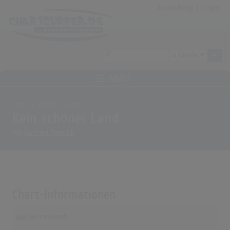
Anmeldung
|
Login
MENÜ
Home
Archiv
Alben
Kein schöner Land
von
Rainhard Fendrich
Chart-Informationen
Deutschland