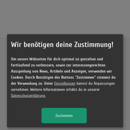
Wir benötigen deine Zustimmung!
Externe Inhalte von
YouTube
Um unsere Webseiten für dich optimal zu gestalten und
Musikvideo
fortlaufend zu verbessern, sowie zur interessengerechten
Ausspielung von News, Artikeln und Anzeigen, verwenden wir
Sie müssen die
Cookie Zustimmung ändern
, um Videos zu laden!
1 Treffer zu "Kynnet, Kynnet Pyhimys Feat. Vesta"
Cookies. Durch Bestätigen des Buttons "Zustimmen" stimmst du
der Verwendung zu. Unter
Einstellungen
kannst du Anpassungen
Kynnet, Kynnet
vornehmen. Weitere Informationen erhälst du in unserer
(4:07)
Datenschutzerklärung
.
Zustimmen