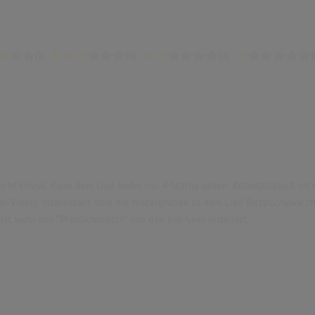
(1)
(0)
(0)
(
cht trivial. Kann dem Lied leider nur 4 Sterne geben. Atmosphärisch ist 
s-Video). Interessant sind die Hintergründe zu dem Lied (https://www.ch
st wohl von "Massachusetts" von den Bee Gees inspiriert.