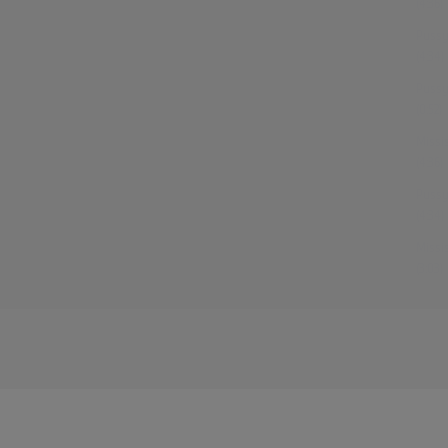
(4:36)
Pussy
(4:34)
Pussy
(0:52)
Missi
(4:36)
Pussy
(4:34)
Missi
(3:03)