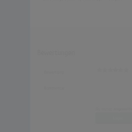
Bewertungen
Bewertung
Kommentar
Du musst angemelde
Login