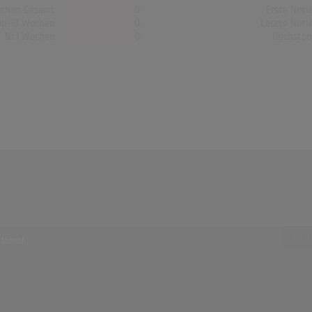
chen Gesamt
0
Erste Noti
op-10 Wochen
0
Letzte Noti
Nr.1 Wochen
0
Höchstpo
7 Tref
 laden!
Pussyc
(2:16)
Pussy